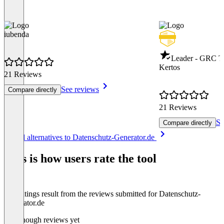
iubenda
Leader - GRC T
Kertos
21 Reviews
See reviews
Compare directly
21 Reviews
Se
Compare directly
Item
See all alternatives to Datenschutz-Generator.de
1
of
This is how users rate the tool
8
The ratings result from the reviews submitted for Datenschutz-
Generator.de
Not enough reviews yet