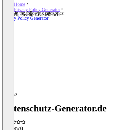
Home
Privacy Policy Generator
Listed in the following categories:
Datenschutz-Generator.de
Privacy Policy Generator
Datenschutz-Generator.de
(0 reviews)