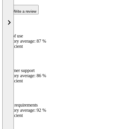
Write a review
Ease of use
0
%
Category average: 87 %
Insufficient
Customer support
0
%
Category average: 86 %
Insufficient
Meets requirements
0
%
Category average: 92 %
Insufficient