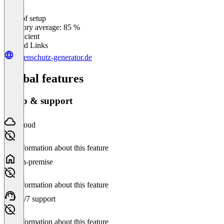
Ease of setup
0
%
Category average: 85 %
Insufficient
Related Links
datenschutz-generator.de
Global features
Setup & support
Cloud
No information about this feature
On-premise
No information about this feature
24/7 support
No information about this feature