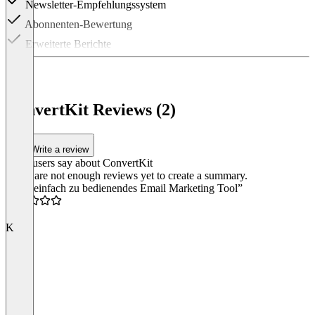
Newsletter-Empfehlungssystem
Abonnenten-Bewertung
Erweiterte Berichte
Item
1
of
3
ConvertKit Reviews (2)
Write a review
What users say about ConvertKit
There are not enough reviews yet to create a summary.
“Sehr einfach zu bedienendes Email Marketing Tool”
4.5
K