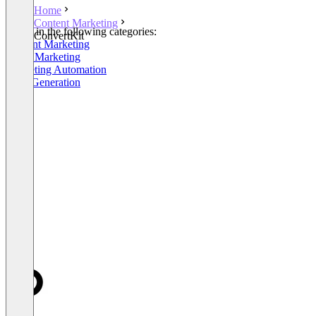
Home
Content Marketing
Listed in the following categories:
ConvertKit
Content Marketing
Email Marketing
Marketing Automation
Lead Generation