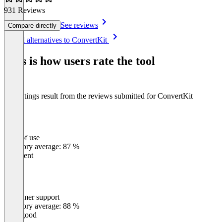
931 Reviews
See reviews
Compare directly
Item
See all alternatives to ConvertKit
1
of
This is how users rate the tool
8
The ratings result from the reviews submitted for ConvertKit
Ease of use
0
%
Category average: 87 %
Excellent
Customer support
0
%
Category average: 88 %
Very good