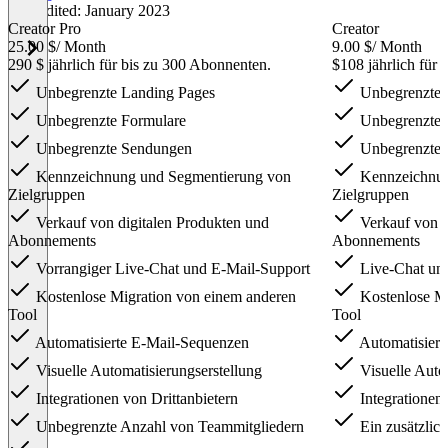
Last edited: January 2023
Creator Pro
Creator
25.00 $
/ Month
9.00 $
/ Month
290 $ jährlich für bis zu 300 Abonnenten.
$108 jährlich für
Unbegrenzte Landing Pages
Unbegrenzte 
Unbegrenzte Formulare
Unbegrenzte 
Unbegrenzte Sendungen
Unbegrenzte 
Kennzeichnung und Segmentierung von
Kennzeichnun
Zielgruppen
Zielgruppen
Verkauf von digitalen Produkten und
Verkauf von d
Abonnements
Abonnements
Vorrangiger Live-Chat und E-Mail-Support
Live-Chat und
Kostenlose Migration von einem anderen
Kostenlose Mi
Tool
Tool
Automatisierte E-Mail-Sequenzen
Automatisiert
Visuelle Automatisierungserstellung
Visuelle Autom
Integrationen von Drittanbietern
Integrationen 
Unbegrenzte Anzahl von Teammitgliedern
Ein zusätzlic