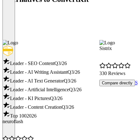
Sistrix
Leader - SEO Content
Q3/26
Leader - AI Writing Assistant
Q3/26
330 Reviews
Leader - AI Text Generator
Q3/26
Se
Compare directly
Leader - Artificial Intelligence
Q3/26
Leader - KI Pictures
Q3/26
Leader - Content Creation
Q3/26
Top 100
2026
neuroflash