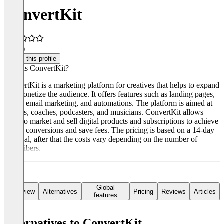
ConvertKit
4.8
(2)
Claim this profile
What is ConvertKit?
ConvertKit is a marketing platform for creatives that helps to expand
and monetize the audience. It offers features such as landing pages,
forms, email marketing, and automations. The platform is aimed at
authors, coaches, podcasters, and musicians. ConvertKit allows
users to market and sell digital products and subscriptions to achieve
higher conversions and save fees. The pricing is based on a 14-day
free trial, after that the costs vary depending on the number of
subscribers.
Global
Overview
Alternatives
Pricing
Reviews
Articles
features
Alternatives to ConvertKit