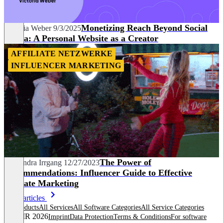
Monetizing Reach Beyond Social
Victoria Weber
9/3/2025
Media: A Personal Website as a Creator
AFFILIATE NETZWERKE
INFLUENCER MARKETING
The Power of
Alexandra Irrgang
12/27/2023
Recommendations: Influencer Guide to Effective
Affiliate Marketing
More articles
All products
All Services
All Software Categories
All Service Categories
© OMR 2026
Imprint
Data Protection
Terms & Conditions
For software