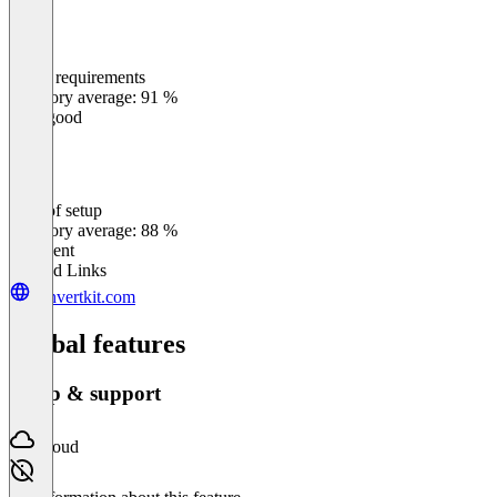
Meets requirements
0
%
Category average: 91 %
Very good
Ease of setup
0
%
Category average: 88 %
Excellent
Related Links
convertkit.com
Global features
Setup & support
Cloud