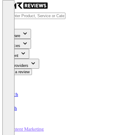
Software
Services
Content
For Providers
Write a review
Deutsch
English
Content Marketing