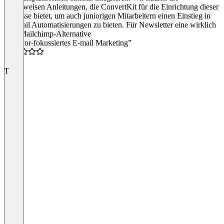
schrittweisen Anleitungen, die ConvertKit für die Einrichtung dieser
Prozesse bietet, um auch juniorigen Mitarbeitern einen Einstieg in
die Mail Automatisierungen zu bieten. Für Newsletter eine wirklich
gute Mailchimp-Alternative
“Creator-fokussiertes E-mail Marketing”
5.0
T