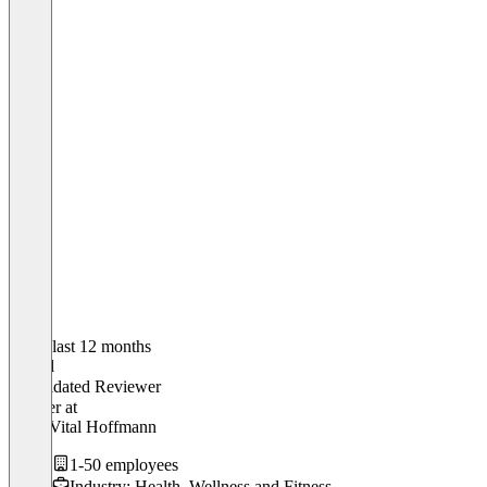
In the last 12 months
Daniel
Validated Reviewer
Inhaber
at
Fit & Vital Hoffmann
1-50 employees
Industry: Health, Wellness and Fitness