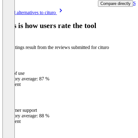
Se
Compare directly
Item
See all alternatives to cituro
1
of
This is how users rate the tool
8
The ratings result from the reviews submitted for cituro
Ease of use
0
%
Category average: 87 %
Excellent
Customer support
0
%
Category average: 88 %
Excellent