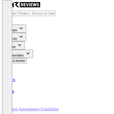
Software
Services
Content
For Providers
Write a review
Deutsch
English
Online Appointment Scheduling