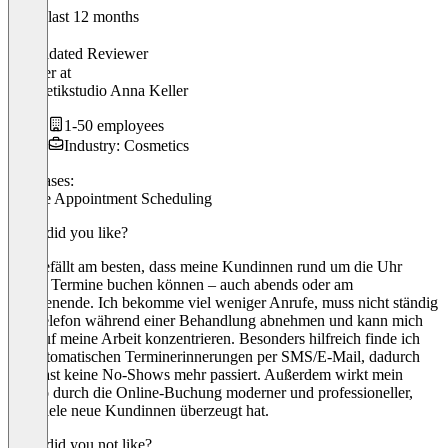
In the last 12 months
Anna
Validated Reviewer
Inhaber
at
Kosmetikstudio Anna Keller
1-50 employees
Industry: Cosmetics
Use cases:
Online Appointment Scheduling
What did you like?
Mir gefällt am besten, dass meine Kundinnen rund um die Uhr
online Termine buchen können – auch abends oder am
Wochenende. Ich bekomme viel weniger Anrufe, muss nicht ständig
das Telefon während einer Behandlung abnehmen und kann mich
voll auf meine Arbeit konzentrieren. Besonders hilfreich finde ich
die automatischen Terminerinnerungen per SMS/E-Mail, dadurch
sind fast keine No-Shows mehr passiert. Außerdem wirkt mein
Studio durch die Online-Buchung moderner und professioneller,
was viele neue Kundinnen überzeugt hat.
What did you not like?