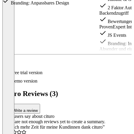
Branding: Anpassbares Design
2 Faktor Authe
Backendzugriff
Bewertungen 
ProvenExpert Inte
JS Events
Branding: Ind
Absender und eig
Item
1
of
4
Free trial version
Demo version
cituro Reviews (3)
Write a review
What users say about cituro
There are not enough reviews yet to create a summary.
“Endlich mehr Zeit für meine Kundinnen dank cituro”