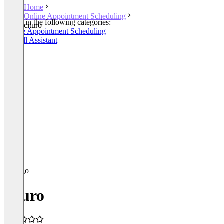
Home
Online Appointment Scheduling
Listed in the following categories:
cituro
Online Appointment Scheduling
AI Call Assistant
cituro