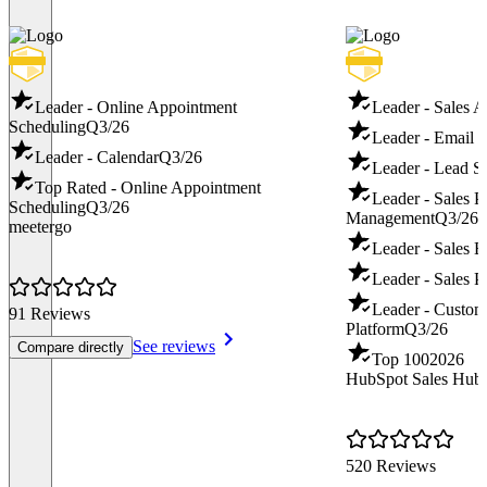
Leader - Online Appointment
Leader - Sales A
Scheduling
Q3/26
Leader - Email 
Leader - Calendar
Q3/26
Leader - Lead S
Top Rated - Online Appointment
Leader - Sales 
Scheduling
Q3/26
Management
Q3/26
meetergo
Leader - Sales 
Leader - Sales P
Leader - Custo
91 Reviews
Platform
Q3/26
See reviews
Compare directly
Top 100
2026
HubSpot Sales Hub
520 Reviews