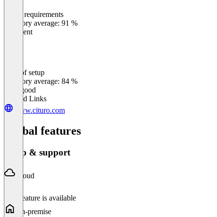
Meets requirements
0
%
Category average: 91 %
Excellent
Ease of setup
0
%
Category average: 84 %
Very good
Related Links
www.cituro.com
Global features
Setup & support
Cloud
This feature is available
On-premise