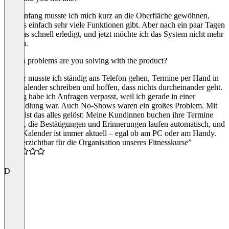
Am Anfang musste ich mich kurz an die Oberfläche gewöhnen,
weil es einfach sehr viele Funktionen gibt. Aber nach ein paar Tagen
war das schnell erledigt, und jetzt möchte ich das System nicht mehr
missen.
Which problems are you solving with the product?
Vorher musste ich ständig ans Telefon gehen, Termine per Hand in
den Kalender schreiben und hoffen, dass nichts durcheinander geht.
Häufig habe ich Anfragen verpasst, weil ich gerade in einer
Behandlung war. Auch No-Shows waren ein großes Problem. Mit
cituro ist das alles gelöst: Meine Kundinnen buchen ihre Termine
online, die Bestätigungen und Erinnerungen laufen automatisch, und
mein Kalender ist immer aktuell – egal ob am PC oder am Handy.
“Unverzichtbar für die Organisation unseres Fitnesskurse”
5.0
D