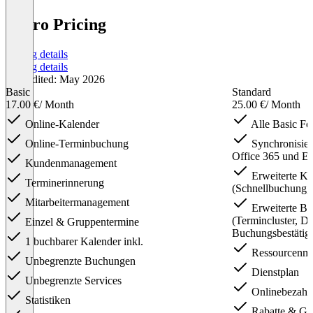
cituro Pricing
Pricing details
Pricing details
Last edited: May 2026
Basic
Standard
17.00 €
/ Month
25.00 €
/ Month
Online-Kalender
Alle Basic Fe
Online-Terminbuchung
Synchronisier
Office 365 und E
Kundenmanagement
Erweiterte Ka
Terminerinnerung
(Schnellbuchung, 
Mitarbeitermanagement
Erweiterte Bu
(Termincluster, D
Einzel & Gruppentermine
Buchungsbestätigu
1 buchbarer Kalender inkl.
Ressourcenm
Unbegrenzte Buchungen
Dienstplan
Unbegrenzte Services
Onlinebezahlu
Statistiken
Rabatte & Gu