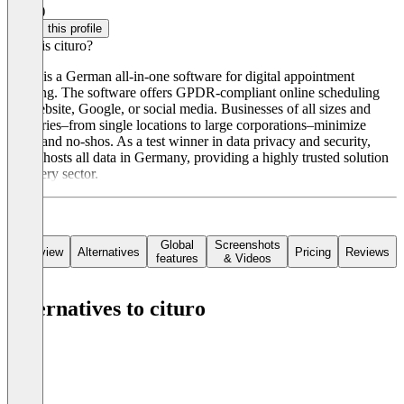
5.0
(3)
Claim this profile
What is cituro?
cituro is a German all-in-one software for digital appointment
booking. The software offers GPDR-compliant online scheduling
via website, Google, or social media. Businesses of all sizes and
industries–from single locations to large corporations–minimize
effort and no-shos. As a test winner in data privacy and security,
cituro hosts all data in Germany, providing a highly trusted solution
for every sector.
Global
Screenshots
Overview
Alternatives
Pricing
Reviews
features
& Videos
Alternatives to cituro