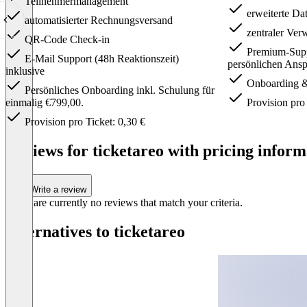
Teilnehmermanagement
erweiterte Da
automatisierter Rechnungsversand
zentraler Ver
QR-Code Check-in
Premium-Suppo
E-Mail Support (48h Reaktionszeit)
persönlichen Ansp
inklusive
Onboarding & 
Persönliches Onboarding inkl. Schulung für
einmalig €799,00.
Provision pro 
Provision pro Ticket: 0,30 €
Item
1
Reviews for ticketareo with pricing inform
of
3
Write a review
There are currently no reviews that match your criteria.
Alternatives to ticketareo