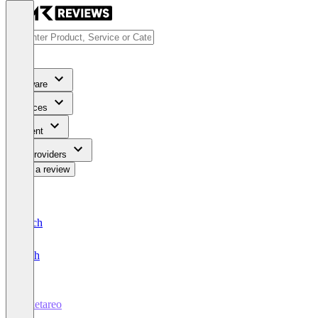
Software
Services
Content
For Providers
Write a review
Deutsch
English
ticketareo