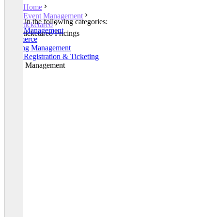
Home
Event Management
Listed in the following categories:
ticketareo
Event Management
ticketareo Pricings
Commerce
Meeting Management
Event Registration & Ticketing
Venue Management