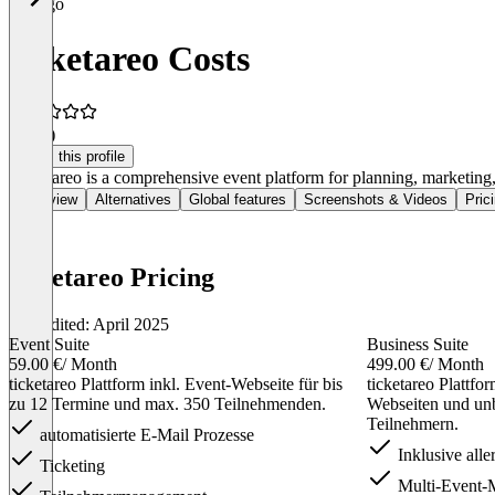
ticketareo Costs
5.0
(5)
Claim this profile
Ticketareo is a comprehensive event platform for planning, marketing, 
Overview
Alternatives
Global features
Screenshots & Videos
Pric
ticketareo Pricing
Last edited: April 2025
Event Suite
Business Suite
59.00 €
/ Month
499.00 €
/ Month
ticketareo Plattform inkl. Event-Webseite für bis
ticketareo Plattfor
zu 12 Termine und max. 350 Teilnehmenden.
Webseiten und un
Teilnehmern.
automatisierte E-Mail Prozesse
Inklusive alle
Ticketing
Multi-Event-