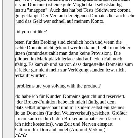
Verkauf von Domains) ist eine gute Möglichkeit selbstständig
Domains zu "snappen". Auch das hat bei Tests (Stichwort: corona
Sites) gut geklappt. Der Verkauf der eigenen Domains lief auch sehr
flüssig und das Geld war schnell auf meinem Konto.
What did you not like?
Die Kosten für das Broking sind ziemlich hoch und wenn die
gewünschte Domain nicht gekauft werden kann, bleibt man leider
drauf sitzen (zumindest zahlt man dann keine Provision). Die
Filteroptionen im Marktplatzinterface sind auf jeden Fall noch
ausbaufähig. Es kam ab und zu vor, dass dargestellte Domains zum
Verkauf leider gar nicht mehr zur Verfügung standen bzw. nicht
mehr verkauft wurden.
Which problems are you solving with the product?
Mit Sedo habe ich für Kunden Domains gesucht und reserviert.
Neben der Broker-Funktion habe ich mich häufig auf dem
Marktplatz selbst umgeschaut und mir zudem selbst ein kleines
Portfolio an Domains (für den Weiterverkauf) gesichert. Größter
Vorteil: man kann es durch den Broker automatisieren lassen
(natürlich nicht kostenlos), was Zeit und Nerven einspart.
“Top Plattform für Domainhandel (An- und Verkauf)”