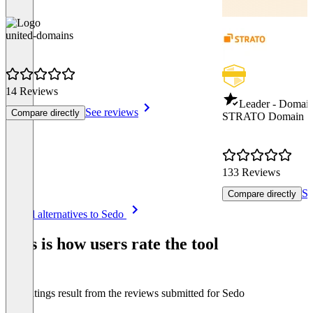
united-domains
14 Reviews
Leader - Domain
See reviews
Compare directly
STRATO Domain
133 Reviews
Se
Compare directly
Item
See all alternatives to Sedo
1
of
This is how users rate the tool
8
The ratings result from the reviews submitted for Sedo