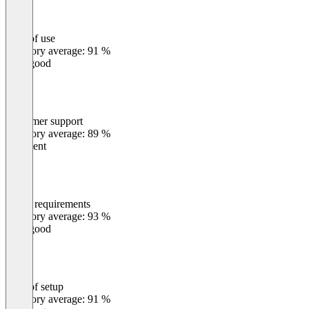
Ease of use
0
%
Category average: 91 %
Very good
Customer support
0
%
Category average: 89 %
Excellent
Meets requirements
0
%
Category average: 93 %
Very good
Ease of setup
0
%
Category average: 91 %