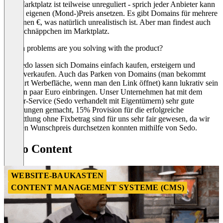
Der Marktplatz ist teilweise unreguliert - sprich jeder Anbieter kann
seinen eigenen (Mond-)Preis ansetzen. Es gibt Domains für mehrere
Millionen €, was natürlich unrealistisch ist. Aber man findest auch
gute Schnäppchen im Marktplatz.
Which problems are you solving with the product?
Mit Sedo lassen sich Domains einfach kaufen, ersteigern und
weiterverkaufen. Auch das Parken von Domains (man bekommt
eine Art Werbefläche, wenn man den Link öffnet) kann lukrativ sein
und ein paar Euro einbringen. Unser Unternehmen hat mit dem
Broker-Service (Sedo verhandelt mit Eigentümern) sehr gute
Erfahrungen gemacht, 15% Provision für die erfolgreiche
Vermittlung ohne Fixbetrag sind für uns sehr fair gewesen, da wir
unseren Wunschpreis durchsetzen konnten mithilfe von Sedo.
Sedo Content
WEBSITE-BAUKASTEN
CONTENT MANAGEMENT SYSTEME (CMS)