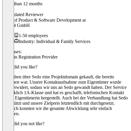
Older than 12 months
Kevin
Validated Reviewer
Head of Product & Software Development
at
Care24 GmbH
1-50 employees
Industry: Individual & Family Services
Use cases:
Domain Registration Provider
What did you like?
Wir haben über Sedo eine Projektdomain gekauft, die bereits
vergeben war. Unsere Kontaktaufnahme zum Eigentümer wurde
nicht erwidert, sodass wir uns an Sedo gewandt haben. Der Service
ist wirklich 1A-Klasse und hat es geschafft, telefonischen Kontakt
zu der Eigentümerin hergestellt. Auch bei der Verhandlung hat Sedo
unterstützt und unsere Zielpreis letztendlich mit durchgesetzt.
Dadurch konnten wir die gesamte Abwicklung sehr einfach
gestalten.
What did you not like?