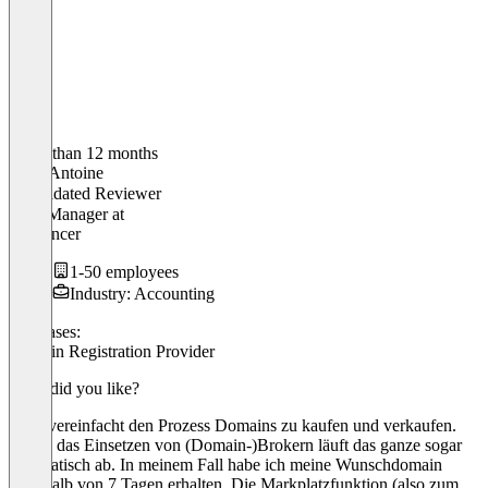
Older than 12 months
Marc Antoine
Validated Reviewer
SEO Manager
at
Freelancer
1-50 employees
Industry: Accounting
Use cases:
Domain Registration Provider
What did you like?
Sedo vereinfacht den Prozess Domains zu kaufen und verkaufen.
Durch das Einsetzen von (Domain-)Brokern läuft das ganze sogar
automatisch ab. In meinem Fall habe ich meine Wunschdomain
innerhalb von 7 Tagen erhalten. Die Markplatzfunktion (also zum