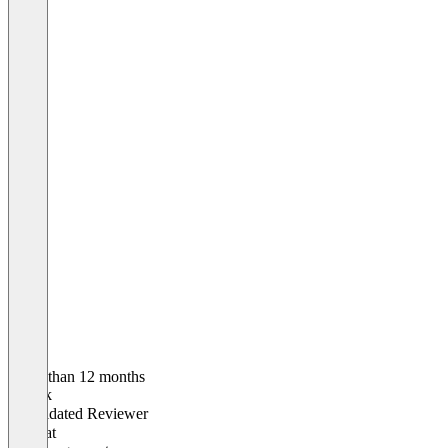
Older than 12 months
Patrick
Validated Reviewer
CEO
at