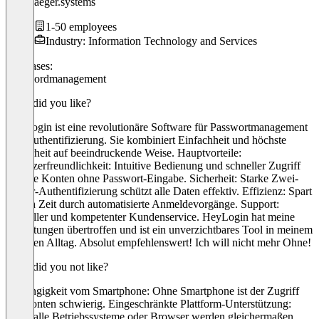
dirks-jaeger.systems
1-50 employees
Industry: Information Technology and Services
Use cases:
Passwordmanagement
What did you like?
HeyLogin ist eine revolutionäre Software für Passwortmanagement
und Authentifizierung. Sie kombiniert Einfachheit und höchste
Sicherheit auf beeindruckende Weise. Hauptvorteile:
Benutzerfreundlichkeit: Intuitive Bedienung und schneller Zugriff
auf alle Konten ohne Passwort-Eingabe. Sicherheit: Starke Zwei-
Faktor-Authentifizierung schützt alle Daten effektiv. Effizienz: Spart
täglich Zeit durch automatisierte Anmeldevorgänge. Support:
Schneller und kompetenter Kundenservice. HeyLogin hat meine
Erwartungen übertroffen und ist ein unverzichtbares Tool in meinem
digitalen Alltag. Absolut empfehlenswert! Ich will nicht mehr Ohne!
What did you not like?
Abhängigkeit vom Smartphone: Ohne Smartphone ist der Zugriff
auf Konten schwierig. Eingeschränkte Plattform-Unterstützung:
Nicht alle Betriebssysteme oder Browser werden gleichermaßen