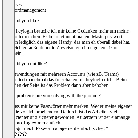
Use cases:
Passwordmanagement
What did you like?
Durch heylogin brauche ich mir keine Gedanken mehr um meine
Passwörter machen. Es benötigt nicht mal ein Masterpasswort
sondern lediglich das eigene Handy, das man eh überall dabei hat.
Es erleichtert außerdem die Zuweisungen im eigenen Team
ungemein.
What did you not like?
Bei Anwendungen mit mehreren Accounts (wie zB. Teams)
funktioniert manchmal das freischalten mit heylogin nicht. Beim
Neuladen der Seite ist das Problem dann aber behoben
Which problems are you solving with the product?
Ich muss mir keine Passwörter mehr merken. Weder meine eigenen
noch die von Mitarbeitenden. Dadurch ist das Arbeiten viel
zeiteffizienter und sicherer geworden. Außerdem ist der einmalige
Login pro Tag extrem einfach.
“Heylogin mach Paswortmanagement einfach sicher!”