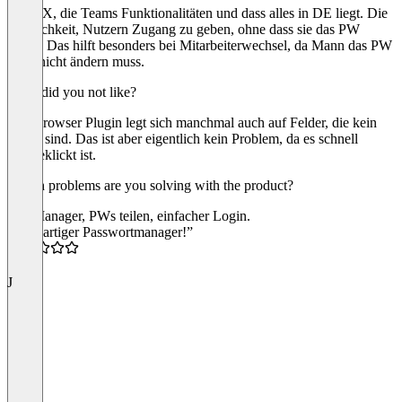
Die UX, die Teams Funktionalitäten und dass alles in DE liegt. Die
Möglichkeit, Nutzern Zugang zu geben, ohne dass sie das PW
sehen. Das hilft besonders bei Mitarbeiterwechsel, da Mann das PW
dann nicht ändern muss.
What did you not like?
Das Browser Plugin legt sich manchmal auch auf Felder, die kein
Login sind. Das ist aber eigentlich kein Problem, da es schnell
weggeklickt ist.
Which problems are you solving with the product?
PW Manager, PWs teilen, einfacher Login.
“Großartiger Passwortmanager!”
5.0
J