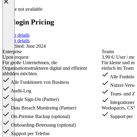
Feature not available
heylogin Pricing
Pricing details
Pricing details
Last edited: June 2024
Enterprise
Teams
Upon request
3.99 €
/ User / mo
Für große Unternehmen, die
Für kleine und mi
Organisationsstrukturen digital und effizient
einfach im Team n
abbilden möchten.
Alle Funktion
Alle Funktionen von Business
Nutzer-Verwa
Audit-Log
Team- und Zu
Single Sign-On (Partner)
Integrationen
Data Breach Monitoring (Partner)
Workspaces, CSV
On-Premise Backup (optional)
Support per E
Onboarding-Betreuung (optional)
Support per Telefon