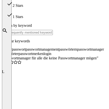
2 Stars
0
1 Stars
0
Search by keyword
Popular keywords
masterpasswort
passwortmanagement
passwörtern
passwortmanager
passwörter
passwort
merken
login
“Passwortmanager für alle die keine Passwortmanager mögen”
4.5
L