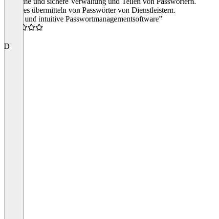
Einfache und sichere Verwaltung und Teilen von Passwörtern.
Sicheres übermitteln von Passwörter von Dienstleistern.
“Tolle und intuitive Passwortmanagementsoftware”
5.0
D