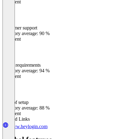
Excellent
Customer support
0
%
Category average: 90 %
Excellent
Meets requirements
0
%
Category average: 94 %
Excellent
Ease of setup
0
%
Category average: 88 %
Excellent
Related Links
www.heylogin.com