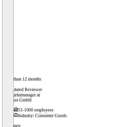
Older than 12 months
Leon
Validated Reviewer
IT Projektmanager
at
Vit:bikes GmbH
51-1000 employees
Industry: Consumer Goods
Use cases: