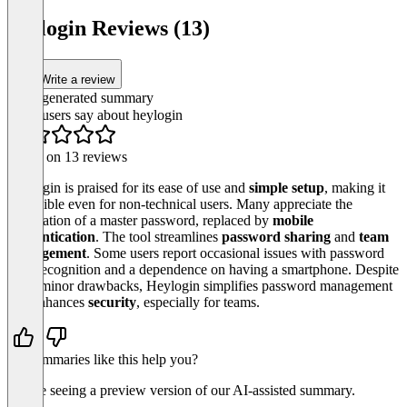
Item
1
heylogin Reviews (13)
of
3
Write a review
AI-generated summary
What users say about heylogin
Based on 13 reviews
Heylogin is praised for its ease of use and
simple setup
, making it
accessible even for non-technical users. Many appreciate the
elimination of a master password, replaced by
mobile
authentication
. The tool streamlines
password sharing
and
team
management
. Some users report occasional issues with password
field recognition and a dependence on having a smartphone. Despite
these minor drawbacks, Heylogin simplifies password management
and enhances
security
, especially for teams.
Do summaries like this help you?
You’re seeing a preview version of our AI-assisted summary.