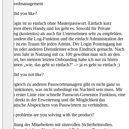
Passwordmanagement
What did you like?
Der Login ist so einfach ohne Masterpasswort. Einfach kurz
entsperren übers Handy und los geht es. Sowohl für Private
Nutzung (kostenlos) als auch für Unternehmen sehr zu empfehlen.
Insbesondere die Log-Funktion und die einfach Administration der
Nutzer ist ein Traum für jeden Admin. Der Login Posteingang hat
beim ein oder anderen Dienstleister schon Eindruck gemacht. Nach
fast einem Jahr in Nutzung mit ca. 100 gewöhnt man sich an den
Komfort, bei meinem letzten Onboarding habe ich nur zu hören
bekommen „wie, das geht so einfach?“ -> ja es geht so einfach ;)
What did you not like?
Im Vergleich zu anderen Passwortmanagern gibt es nicht ganz so
viele Funktionen, was nicht unbedingt ein Nachteil sein muss. Mir
fehlt in erster Linie eine schnelle Passwort-Generator Funktion, eine
Suche direkt in der Erweiterung und die Möglichkeit das
automatische Abspeichern von Passwörtern zu verhindern.
Which problems are you solving with the product?
Verwaltung der Mitarbeitern mit sinnvollen Sicherheitsrollen.