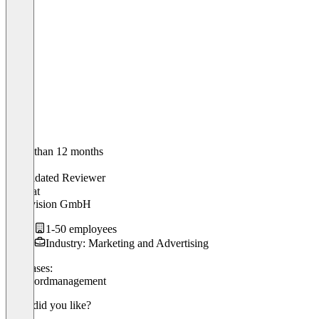
Older than 12 months
Milad
Validated Reviewer
CEO
at
cube vision GmbH
1-50 employees
Industry: Marketing and Advertising
Use cases:
Passwordmanagement
What did you like?