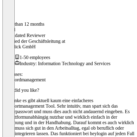
Older than 12 months
Daniel
Validated Reviewer
Mitlglied der Geschäftsleitung
at
codeblick GmbH
1-50 employees
Industry: Information Technology and Services
Use cases:
Passwordmanagement
What did you like?
Ich denke es gibt aktuell kaum eine einfacheres
Passwortmanagement Tool. Sehr intuitiv, man spart sich das
Masterpasswort und muss dies auch nicht andauernd eingeben. Es
ist Plattformunabhängig nutzbar und wirklich einfach in der
Bedienung und in der Handhabung. Darauf kommt es auch wirklich
an, es muss sich gut in den Arbeitsalltag, egal ob beruflich oder
privat integrieren lassen. Das funktioniert bei heylogin auf jeden Fall