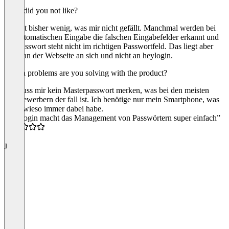
What did you not like?
Es gibt bisher wenig, was mir nicht gefällt. Manchmal werden bei
der automatischen Eingabe die falschen Eingabefelder erkannt und
das Passwort steht nicht im richtigen Passwortfeld. Das liegt aber
meist an der Webseite an sich und nicht an heylogin.
Which problems are you solving with the product?
Ich muss mir kein Masterpasswort merken, was bei den meisten
Wettbewerbern der fall ist. Ich benötige nur mein Smartphone, was
ich sowieso immer dabei habe.
“Heylogin macht das Management von Passwörtern super einfach”
5.0
J