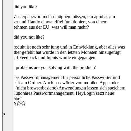
What did you like?
Kein Masterpasswort mehr eintippen müssen, ein appd as am
Browser und Handy einwandfrei funktioniert, von einem
Unternehmen aus der EU, was will man mehr?
What did you not like?
Das Produkt ist noch sehr jung und in Entwicklung, aber alles was
mir bisher gefehlt hat wurde in den letzten Monaten hinzugefügt,
auch auf Feedback und Inputs wurde eingegangen.
Which problems are you solving with the product?
Zentrales Passwordmanagement für persönliche Passwörter und
geteilte Team Ordner. Auch passwörter von mobilen Apps oder
offline (nicht browserbasierte) Anwendungen lassen sich speichern
“Revolutionäres Passwortmanagement: HeyLogin setzt neue
Maßstäbe”
5.0
P