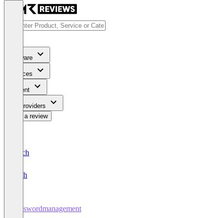
Software
Services
Content
For Providers
Write a review
Deutsch
English
Passwordmanagement