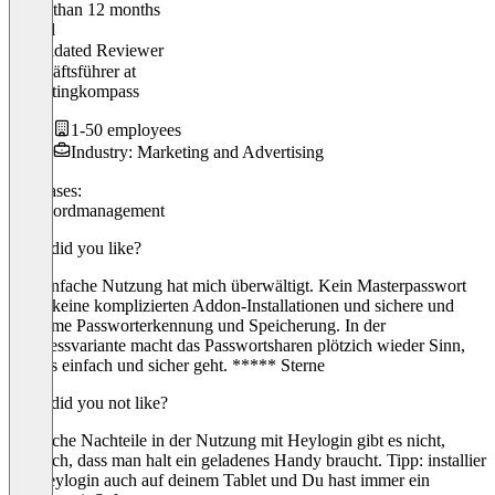
Older than 12 months
Daniel
Validated Reviewer
Geschäftsführer
at
marketingkompass
1-50 employees
Industry: Marketing and Advertising
Use cases:
Passwordmanagement
What did you like?
Die einfache Nutzung hat mich überwältigt. Kein Masterpasswort
mehr, keine komplizierten Addon-Installationen und sichere und
bequeme Passworterkennung und Speicherung. In der
Businessvariante macht das Passwortsharen plötzich wieder Sinn,
weil es einfach und sicher geht. ***** Sterne
What did you not like?
Wirkliche Nachteile in der Nutzung mit Heylogin gibt es nicht,
lediglich, dass man halt ein geladenes Handy braucht. Tipp: installier
die Heylogin auch auf deinem Tablet und Du hast immer ein