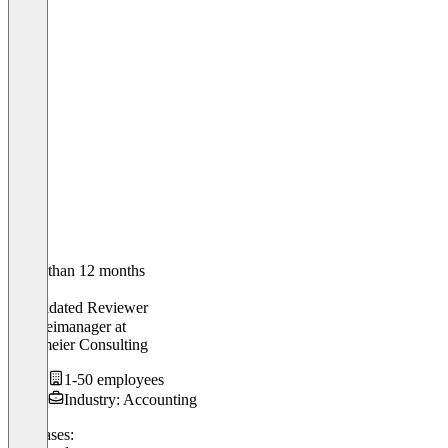
Older than 12 months
Julian
Validated Reviewer
Kanzleimanager
at
Steinmeier Consulting
1-50 employees
Industry: Accounting
Use cases: