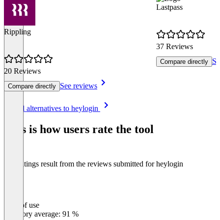
Lastpass
Rippling
37 Reviews
Se
Compare directly
20 Reviews
See reviews
Compare directly
Item
See all alternatives to heylogin
1
of
This is how users rate the tool
8
The ratings result from the reviews submitted for heylogin
Ease of use
0
%
Category average: 91 %