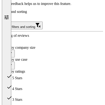
Your feedback helps us to improve this feature.
Filter and sorting
Clear filters and sorting
Sorting of reviews
Filter by company size
All
Filter by use case
All
Filter by ratings
5 Stars
12
4 Stars
1
3 Stars
0