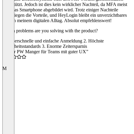
unterstützt. Jedoch ist dies kein wirklicher Nachteil, da MFA meist
über das Smartphone abgebildet wird. Trotz einiger Nachteile
überwiegen die Vorteile, und HeyLogin bleibt ein unverzichtbares
Tool in meinem digitalen Alltag. Absolut empfehlenswert!
Which problems are you solving with the product?
1. Superschnelle und einfache Anmeldung 2. Höchste
Sicherheitsstandards 3. Enorme Zeitersparnis
“Super PW Manger für Teams mit guter UX”
5.0
M