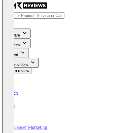
Software
Services
Content
For Providers
Write a review
Deutsch
English
Influencer Marketing