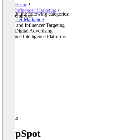
Home
Influencer Marketing
Listed in the following categories:
GapSpot
Influencer Marketing
Media and Influencer Targeting
Other Digital Advertising
Audience Intelligence Platforms
GapSpot