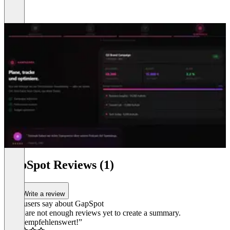
GapSpot Reviews (1)
Write a review
What users say about GapSpot
There are not enough reviews yet to create a summary.
“Sehr empfehlenswert!”