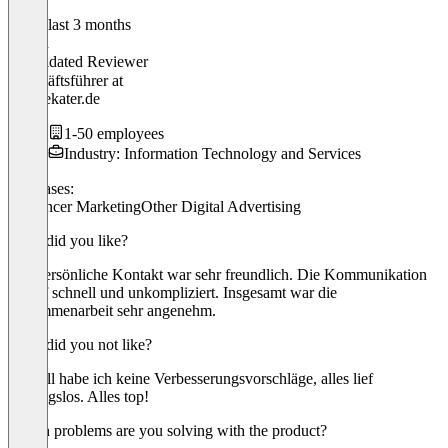
In the last 3 months
Simon
Validated Reviewer
Geschäftsführer
at
Mietzekater.de
1-50 employees
Industry: Information Technology and Services
Use cases:
Influencer Marketing
Other Digital Advertising
What did you like?
Der persönliche Kontakt war sehr freundlich. Die Kommunikation
verlief schnell und unkompliziert. Insgesamt war die
Zusammenarbeit sehr angenehm.
What did you not like?
Aktuell habe ich keine Verbesserungsvorschläge, alles lief
reibungslos. Alles top!
Which problems are you solving with the product?