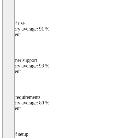
Ease of use
0
%
Category average: 91 %
Excellent
Customer support
0
%
Category average: 93 %
Excellent
Meets requirements
0
%
Category average: 89 %
Excellent
Ease of setup
0
%