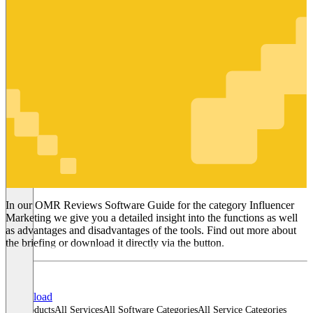
Influencer
Marketing
In our OMR Reviews Software Guide for the category Influencer
Marketing we give you a detailed insight into the functions as well
as advantages and disadvantages of the tools. Find out more about
the briefing or download it directly via the button.
Download
All products
All Services
All Software Categories
All Service Categories