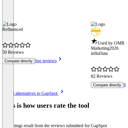
Refluenced
Used by OMR - 
Marketing
2026
50 Reviews
influData
See reviews
Compare directly
82 Reviews
Se
Compare directly
Item
See all alternatives to GapSpot
1
of
This is how users rate the tool
8
The ratings result from the reviews submitted for GapSpot