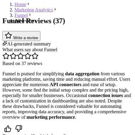
Home
Marketing Analytics
Funnel
Funnel Reviews (37)
All reviews
Write a review
AI-generated summary
What users say about Funnel
Based on 37 reviews
Funnel is praised for simplifying
data aggregation
from various
marketing platforms, saving time and reducing manual effort. Users
appreciate the numerous
API connectors
and ease of setup.
However, some find the initial setup complex and the pricing high,
especially for smaller businesses. Occasional
connection issues
and
a lack of customization in dashboarding are also noted. Despite
these drawbacks, Funnel is considered valuable for automating
reports, improving data accuracy, and providing a comprehensive
overview of
marketing performance
.