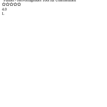
“Funnel - Hervorragendes Tool für Unternehmen”
4.0
L