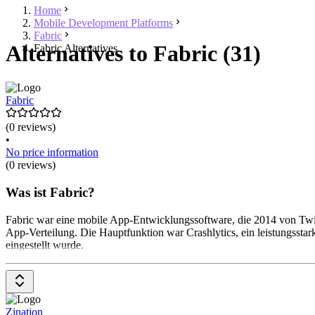
Home
Mobile Development Platforms
Fabric
Alternatives to Fabric (31)
Fabric Alternatives
Fabric
(0 reviews)
•
No price information
(0 reviews)
Was ist Fabric?
Fabric war eine mobile App-Entwicklungssoftware, die 2014 von Twitte
App-Verteilung. Die Hauptfunktion war Crashlytics, ein leistungsstar
eingestellt wurde.
Zination