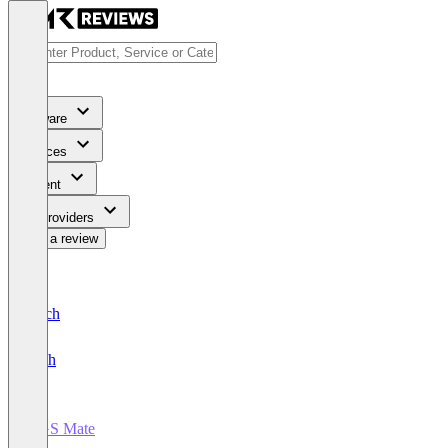
Software
Services
Content
For Providers
Write a review
Deutsch
English
DGS Mate