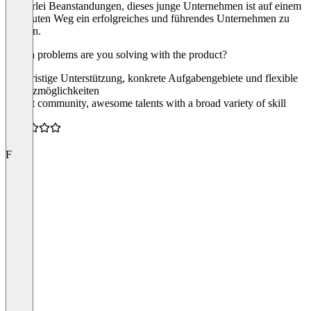
Keinerlei Beanstandungen, dieses junge Unternehmen ist auf einem
sehr guten Weg ein erfolgreiches und führendes Unternehmen zu
werden.
Which problems are you solving with the product?
Kurzfristige Unterstützung, konkrete Aufgabengebiete und flexible
Einsatzmöglichkeiten
“Great community, awesome talents with a broad variety of skill
sets.”
4.5
F