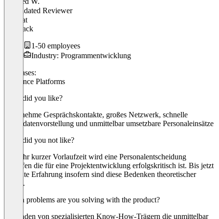
Wilfried W.
Validated Reviewer
CEO
at
Pinestack
1-50 employees
Industry: Programmentwicklung
Use cases:
Freelance Platforms
What did you like?
Angenehme Gesprächskontakte, großes Netzwerk, schnelle
Kandidatenvorstellung und unmittelbar umsetzbare Personaleinsätze
What did you not like?
Mit sehr kurzer Vorlaufzeit wird eine Personalentscheidung
getroffen die für eine Projektentwicklung erfolgskritisch ist. Bis jetzt
nur gute Erfahrung insofern sind diese Bedenken theoretischer
Natur..
Which problems are you solving with the product?
Auffinden von spezialisierten Know-How-Trägern die unmittelbar