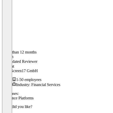
Older than 12 months
Florian
Validated Reviewer
CTO
at
ESG Screen17 GmbH
1-50 employees
Industry: Financial Services
Use cases:
Freelance Platforms
What did you like?