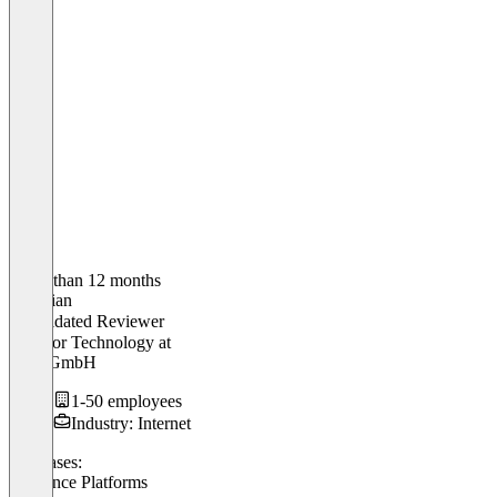
Older than 12 months
Christian
Validated Reviewer
Director Technology
at
dayy GmbH
1-50 employees
Industry: Internet
Use cases:
Freelance Platforms