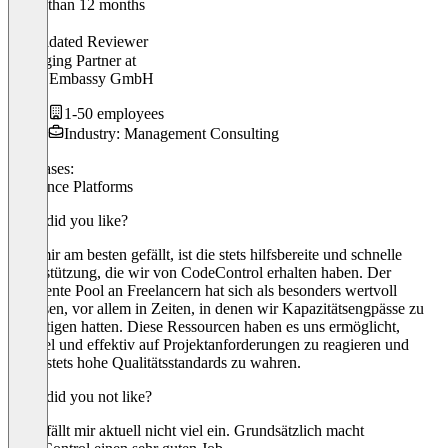
Older than 12 months
Pierre
Validated Reviewer
Managing Partner
at
Zebra Embassy GmbH
1-50 employees
Industry: Management Consulting
Use cases:
Freelance Platforms
What did you like?
Was mir am besten gefällt, ist die stets hilfsbereite und schnelle
Unterstützung, die wir von CodeControl erhalten haben. Der
exzellente Pool an Freelancern hat sich als besonders wertvoll
erwiesen, vor allem in Zeiten, in denen wir Kapazitätsengpässe zu
bewältigen hatten. Diese Ressourcen haben es uns ermöglicht,
flexibel und effektiv auf Projektanforderungen zu reagieren und
dabei stets hohe Qualitätsstandards zu wahren.
What did you not like?
Dazu fällt mir aktuell nicht viel ein. Grundsätzlich macht