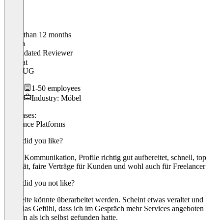
Older than 12 months
Justina
Validated Reviewer
CEO
at
Huus UG
1-50 employees
Industry: Möbel
Use cases:
Freelance Platforms
What did you like?
Super Kommunikation, Profile richtig gut aufbereitet, schnell, top
Qualität, faire Verträge für Kunden und wohl auch für Freelancer
What did you not like?
Webseite könnte überarbeitet werden. Scheint etwas veraltet und
hatte das Gefühl, dass ich im Gespräch mehr Services angeboten
wurden als ich selbst gefunden hatte.