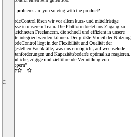
CodeControl einen sehr guten Job.
Which problems are you solving with the product?
Mit CodeControl lösen wir vor allem kurz- und mittelfristige
Engpässe in unserem Team. Die Plattform bietet uns Zugang zu
ausgezeichneten Freelancern, die schnell und effizient in unsere
Projekte integriert werden können. Der größte Vorteil der Nutzung
von CodeControl liegt in der Flexibilität und Qualität der
bereitgestellten Fachkräfte, was uns ermöglicht, auf wechselnde
Projektanforderungen und Kapazitätsbedarfe optimal zu reagieren.
“Freundliche, zügige und zielführende Vermittlung von
Developern”
3.5
C