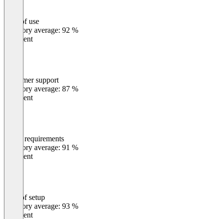
Ease of use
0
%
Category average: 92 %
Excellent
Customer support
0
%
Category average: 87 %
Excellent
Meets requirements
0
%
Category average: 91 %
Excellent
Ease of setup
0
%
Category average: 93 %
Excellent