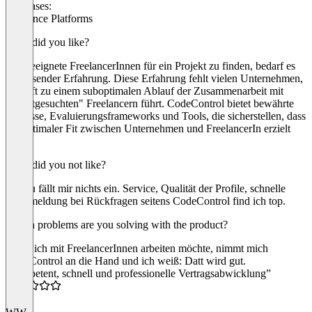
Use cases:
Freelance Platforms
What did you like?
Um geeignete FreelancerInnen für ein Projekt zu finden, bedarf es
umfassender Erfahrung. Diese Erfahrung fehlt vielen Unternehmen,
was oft zu einem suboptimalen Ablauf der Zusammenarbeit mit
"selbstgesuchten" Freelancern führt. CodeControl bietet bewährte
Prozesse, Evaluierungsframeworks und Tools, die sicherstellen, dass
ein optimaler Fit zwischen Unternehmen und FreelancerIn erzielt
wird.
What did you not like?
Hierzu fällt mir nichts ein. Service, Qualität der Profile, schnelle
Rückmeldung bei Rückfragen seitens CodeControl find ich top.
Which problems are you solving with the product?
Wenn ich mit FreelancerInnen arbeiten möchte, nimmt mich
CodeControl an die Hand und ich weiß: Datt wird gut.
“kompetent, schnell und professionelle Vertragsabwicklung”
4.5