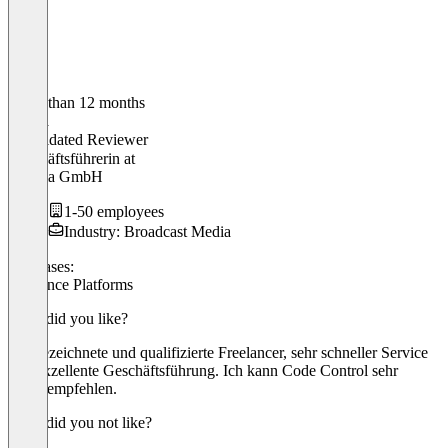
Older than 12 months
Saskia
Validated Reviewer
Geschäftsführerin
at
Paloma GmbH
1-50 employees
Industry: Broadcast Media
Use cases:
Freelance Platforms
What did you like?
Ausgezeichnete und qualifizierte Freelancer, sehr schneller Service
und exzellente Geschäftsführung. Ich kann Code Control sehr
weiterempfehlen.
What did you not like?