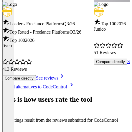
Leader - Freelance Platforms
Q3/26
Top 100
2026
Junico
Top Rated - Freelance Platforms
Q3/26
Top 100
2026
fiverr
51 Reviews
Se
Compare directly
413 Reviews
See reviews
Compare directly
Item
See all alternatives to CodeControl
1
of
This is how users rate the tool
8
The ratings result from the reviews submitted for CodeControl