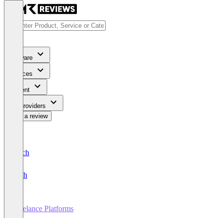
Software
Services
Content
For Providers
Write a review
Deutsch
English
Freelance Platforms