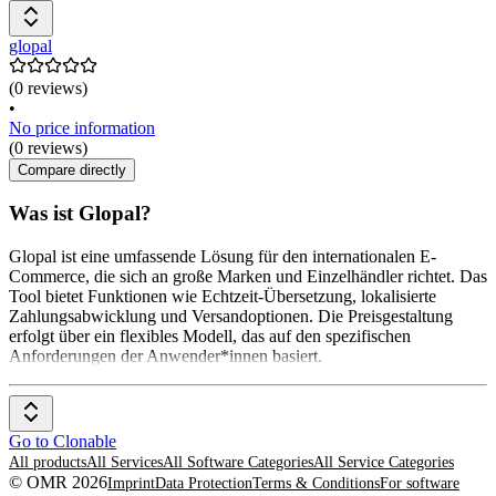
glopal
(0 reviews)
•
No price information
(0 reviews)
Compare directly
Was ist Glopal?
Glopal ist eine umfassende Lösung für den internationalen E-
Commerce, die sich an große Marken und Einzelhändler richtet. Das
Tool bietet Funktionen wie Echtzeit-Übersetzung, lokalisierte
Zahlungsabwicklung und Versandoptionen. Die Preisgestaltung
erfolgt über ein flexibles Modell, das auf den spezifischen
Anforderungen der Anwender*innen basiert.
Go to Clonable
All products
All Services
All Software Categories
All Service Categories
© OMR 2026
Imprint
Data Protection
Terms & Conditions
For software