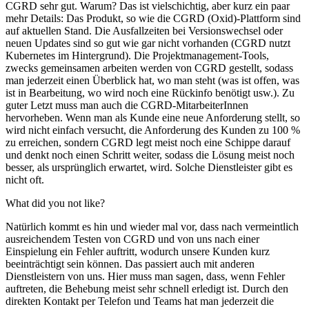
CGRD sehr gut. Warum? Das ist vielschichtig, aber kurz ein paar
mehr Details: Das Produkt, so wie die CGRD (Oxid)-Plattform sind
auf aktuellen Stand. Die Ausfallzeiten bei Versionswechsel oder
neuen Updates sind so gut wie gar nicht vorhanden (CGRD nutzt
Kubernetes im Hintergrund). Die Projektmanagement-Tools,
zwecks gemeinsamen arbeiten werden von CGRD gestellt, sodass
man jederzeit einen Überblick hat, wo man steht (was ist offen, was
ist in Bearbeitung, wo wird noch eine Rückinfo benötigt usw.). Zu
guter Letzt muss man auch die CGRD-MitarbeiterInnen
hervorheben. Wenn man als Kunde eine neue Anforderung stellt, so
wird nicht einfach versucht, die Anforderung des Kunden zu 100 %
zu erreichen, sondern CGRD legt meist noch eine Schippe darauf
und denkt noch einen Schritt weiter, sodass die Lösung meist noch
besser, als ursprünglich erwartet, wird. Solche Dienstleister gibt es
nicht oft.
What did you not like?
Natürlich kommt es hin und wieder mal vor, dass nach vermeintlich
ausreichendem Testen von CGRD und von uns nach einer
Einspielung ein Fehler auftritt, wodurch unsere Kunden kurz
beeinträchtigt sein können. Das passiert auch mit anderen
Dienstleistern von uns. Hier muss man sagen, dass, wenn Fehler
auftreten, die Behebung meist sehr schnell erledigt ist. Durch den
direkten Kontakt per Telefon und Teams hat man jederzeit die