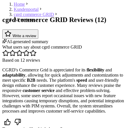
Home
Kundenportal
cgrd commerce GRID
cgrd commerce GRID Reviews (12)
All reviews
Write a review
AI-generated summary
What users say about cgrd commerce GRID
Based on 12 reviews
CGRD's Commerce Grid is appreciated for its
flexibility
and
adaptability
, allowing for quick adjustments and customizations to
meet specific
B2B
needs. The platform's
speed
and user-friendly
design enhance the customer experience. Many reviews praise the
responsive
customer service
and effective problem-solving.
However, some users report occasional issues with new feature
integrations causing temporary disruptions, and potential integration
challenges with PIM systems. Overall, the system streamlines
processes and improves customer self-service capabilities.