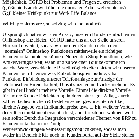
Möglichkeit, CGRD bei Problemen und Fragen zu erreichen
(größtenteils auch weit über die normalen Arbeitszeiten hinaus).
Ggf. kleiner Kritikpunkt zur Work-Life-Balance.
Which problems are you solving with the product?
Ursprünglich hatten wir den Ansatz, unserem Kunden einfach einen
Onlineshop anzubieten. CGRD hatte uns an der Stelle unseren
Horizont erweitert, sodass wir unserem Kunden neben den
"normalen" Onlineshop-Funktionen mittlerweile ein richtiges
Kundenportal anbieten können. Neben den Shop Funktionen, wie
Artikelverfügbarkeit, wann und zu welcher Tour bekomme ich
welche Ware, verschiedene Bestellmöglichkeiten bieten wir unseren
Kunden auch Themen wie, Kalkulationspreismodule, Chat-
Funktion, Einbindung unserer Telefonanlage zur Anzeige der
telefonischen Erreichbarkeit, Umsatzanzeige und vieles mehr an. Es
gibt in der Hinsicht mehrere Vorteile. Einmal die direkten Vorteile
für unsere Kunde: Erleichterung in deren stressigen Alltag, durch
z.B. einfaches Suchen & bestellen seiner gewünschten Artikel,
direkte Ausgabe von Endkundenpreise usw. ... Ein weiterer Vorteil,
der vllt. so direkt nicht ersichtlich ist, aber trotzdem erwähnenswert
sein sollte: Durch die Integration verschiedener Themen von ERP zu
Kundenportal hat man ständig
Weiterentwicklungen/Verbesserungsmöglichkeiten, sodass man
weder im Bereich ERP, noch im Kundenportal auf der Stelle stehen