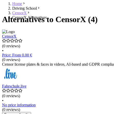
Home
Driving School
CensorX
Alternatives to CensorX (4)
CensorX Alternatives
CensorX
(0 reviews)
•
Price: From 0.00 €
(0 reviews)
Censor license plates & faces in videos, AI-based and GDPR complia
Fahrschule.live
(0 reviews)
•
No price information
(0 reviews)