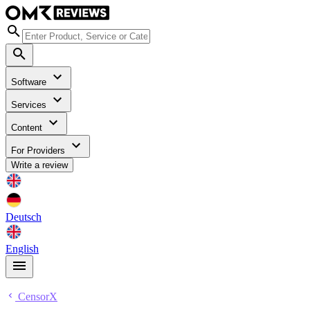
Software
Services
Content
For Providers
Write a review
Deutsch
English
CensorX