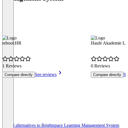
reboot:HR
Haufe Akademie L
1 Reviews
0 Reviews
See reviews
Se
Compare directly
Compare directly
Item
See all alternatives to Brightspace Learning Management System