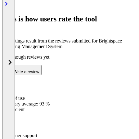
1
of
8
This is how users rate the tool
The ratings result from the reviews submitted for Brightspace
Learning Management System
Not enough reviews yet
Write a review
Ease of use
0
%
Category average: 93 %
Insufficient
Customer support
0
%