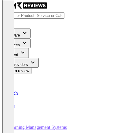
Software
Services
Content
For Providers
Write a review
Deutsch
English
Learning Management Systems