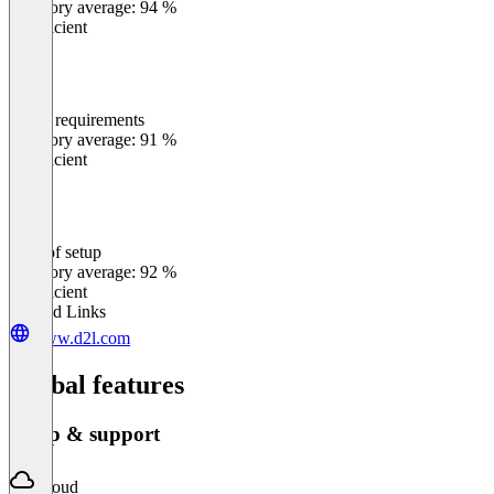
Category average: 94 %
Insufficient
Meets requirements
0
%
Category average: 91 %
Insufficient
Ease of setup
0
%
Category average: 92 %
Insufficient
Related Links
www.d2l.com
Global features
Setup & support
Cloud