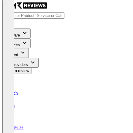
Software
Services
Content
For Providers
Write a review
Deutsch
English
Artiwise