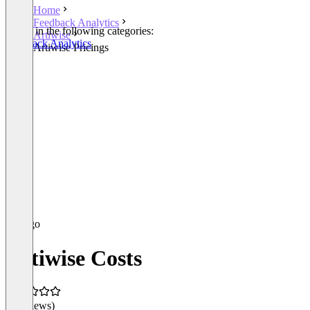
Home
Feedback Analytics
Listed in the following categories:
Artiwise
Feedback Analytics
Artiwise Pricings
Artiwise Costs
(0 reviews)