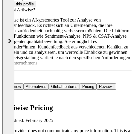
Claim this profile
Was ist Artiwise?
Artiwise ist ein AI-gesteuertes Tool zur Analyse von
Kundenfeedback. Es richtet sich an Unternehmen, die ihre
Kundenzufriedenheit nachhaltig verbessern möchten. Die Plattform
bietet Funktionen wie Sentiment-Analyse, NPS & CSAT-Analyse
und Agentenqualitätsbewertung. Sie ermöglicht es
Anwender*innen, Kundenfeedback aus verschiedenen Kanälen zu
sammeln und zu analysieren, um wertvolle Einblicke zu gewinnen.
Die Preisgestaltung variiert je nach den spezifischen Anforderungen
des Unternehmens.
Overview
Alternatives
Global features
Pricing
Reviews
Artiwise Pricing
Last edited: February 2025
The provider does not communicate any price information. This is a