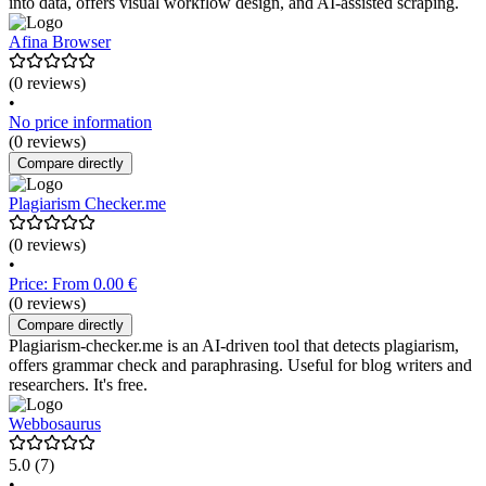
into data, offers visual workflow design, and AI-assisted scraping.
Afina Browser
(0 reviews)
•
No price information
(0 reviews)
Compare directly
Plagiarism Checker.me
(0 reviews)
•
Price: From 0.00 €
(0 reviews)
Compare directly
Plagiarism-checker.me is an AI-driven tool that detects plagiarism,
offers grammar check and paraphrasing. Useful for blog writers and
researchers. It's free.
Webbosaurus
5.0
(7)
•