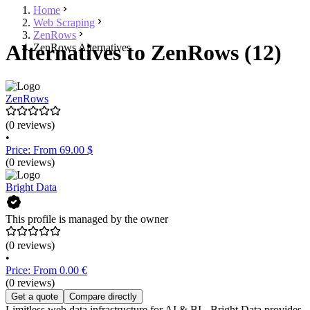
Home
Web Scraping
ZenRows
Alternatives to ZenRows (12)
ZenRows Alternatives
ZenRows
(0 reviews)
•
Price: From 69.00 $
(0 reviews)
Bright Data
This profile is managed by the owner
(0 reviews)
•
Price: From 0.00 €
(0 reviews)
Get a quote
Compare directly
Limitless web data infrastructure for AI & BI - Bright Data provides