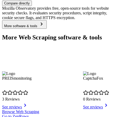
Compare directly
Mozilla Observatory provides free, open-source tools for website
security checks. It evaluates security procedures, script integrity,
cookie secure flags, and HTTPS encryption.
More software & tools
More Web Scraping software & tools
PREISmonitoring
CaptchaFox
3 Reviews
0 Reviews
See reviews
See reviews
Item
Browse Web Scraping
1
Go to ZenRows