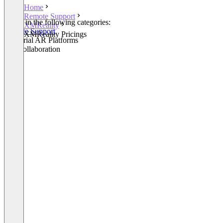
Home
Remote Support
Listed in the following categories:
XMReality
Remote Support
XMReality Pricings
Industrial AR Platforms
AR Collaboration