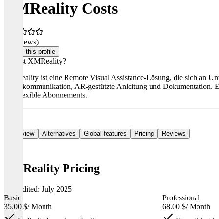
XMReality Costs
(0 reviews)
Claim this profile
Was ist XMReality?
XMReality ist eine Remote Visual Assistance-Lösung, die sich an Unt
Videokommunikation, AR-gestützte Anleitung und Dokumentation. Es 
und flexible Abonnements.
Overview
Alternatives
Global features
Pricing
Reviews
XMReality Pricing
Last edited: July 2025
Basic
Professional
35.00 $
/ Month
68.00 $
/ Month