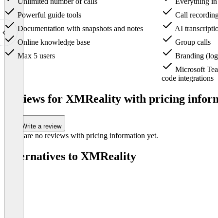
Unlimited number of calls
Everything in
Powerful guide tools
Call recordin
Documentation with snapshots and notes
AI transcripti
Online knowledge base
Group calls
Max 5 users
Branding (log
Microsoft Tea
code integrations
Item
1
Reviews for XMReality with pricing inform
of
3
Write a review
There are no reviews with pricing information yet.
Alternatives to XMReality