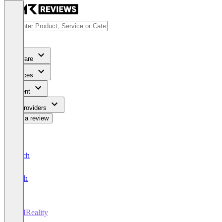
Software
Services
Content
For Providers
Write a review
Deutsch
English
XMReality