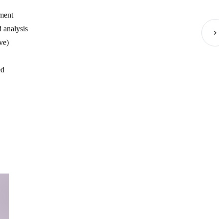
ment
 analysis
ve)
ed