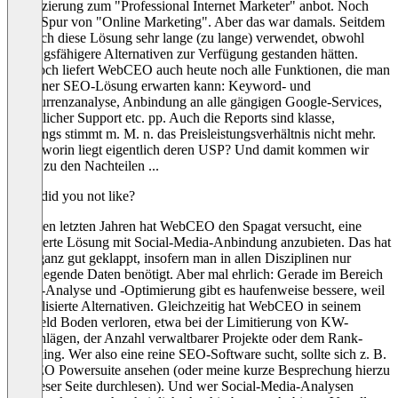
Zertifizierung zum "Professional Internet Marketer" anbot. Noch
keine Spur von "Online Marketing". Aber das war damals. Seitdem
habe ich diese Lösung sehr lange (zu lange) verwendet, obwohl
leistungsfähigere Alternativen zur Verfügung gestanden hätten.
Dennoch liefert WebCEO auch heute noch alle Funktionen, die man
von einer SEO-Lösung erwarten kann: Keyword- und
Konkurrenzanalyse, Anbindung an alle gängigen Google-Services,
ordentlicher Support etc. pp. Auch die Reports sind klasse,
allerdings stimmt m. M. n. das Preisleistungsverhältnis nicht mehr.
Denn worin liegt eigentlich deren USP? Und damit kommen wir
schon zu den Nachteilen ...
What did you not like?
... in den letzten Jahren hat WebCEO den Spagat versucht, eine
integrierte Lösung mit Social-Media-Anbindung anzubieten. Das hat
auch ganz gut geklappt, insofern man in allen Disziplinen nur
grundlegende Daten benötigt. Aber mal ehrlich: Gerade im Bereich
SoMe-Analyse und -Optimierung gibt es haufenweise bessere, weil
spezialisierte Alternativen. Gleichzeitig hat WebCEO in seinem
Kernfeld Boden verloren, etwa bei der Limitierung von KW-
Vorschlägen, der Anzahl verwaltbarer Projekte oder dem Rank-
Checking. Wer also eine reine SEO-Software sucht, sollte sich z. B.
die SEO Powersuite ansehen (oder meine kurze Besprechung hierzu
auf dieser Seite durchlesen). Und wer Social-Media-Analysen