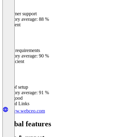
Customer support
0
%
Category average: 88 %
Excellent
Meets requirements
0
%
Category average: 90 %
Insufficient
Ease of setup
0
%
Category average: 91 %
Very good
Related Links
www.webceo.com
Global features