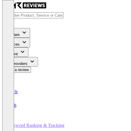
Software
Services
Content
For Providers
Write a review
Deutsch
English
Keyword Ranking & Tracking