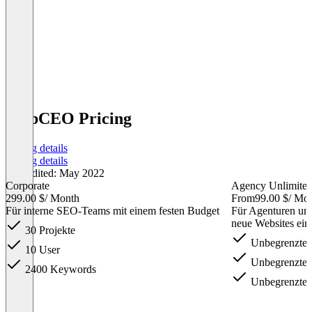
WebCEO Pricing
Pricing details
Pricing details
Last edited: May 2022
Corporate
Agency Unlimite
299.00 $
/ Month
From
99.00 $
/ Mo
Für interne SEO-Teams mit einem festen Budget
Für Agenturen und
neue Websites ein
30 Projekte
Unbegrenzte P
10 User
Unbegrenzte 
2400 Keywords
Unbegrenzte
Item