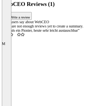
1
WebCEO Reviews (1)
of
4
Write a review
What users say about WebCEO
There are not enough reviews yet to create a summary.
“Damals ein Pionier, heute sehr leicht austauschbar”
2.5
M