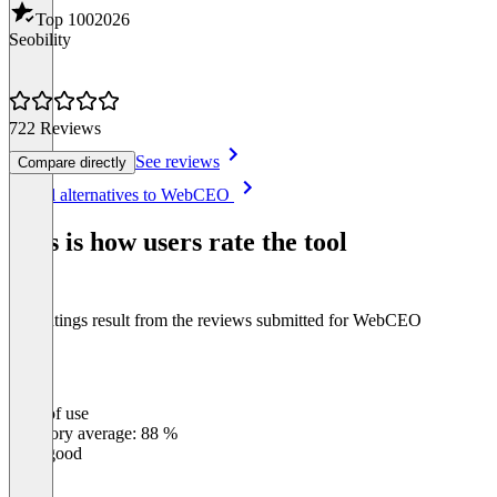
Top 100
2026
Seobility
722 Reviews
See reviews
Compare directly
Item
See all alternatives to WebCEO
1
of
This is how users rate the tool
8
The ratings result from the reviews submitted for WebCEO
Ease of use
0
%
Category average: 88 %
Very good