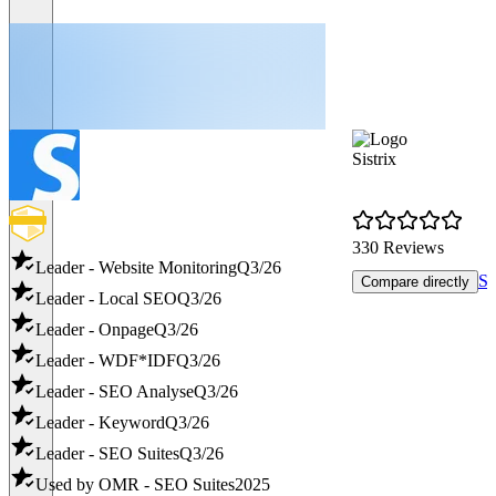
Sistrix
330 Reviews
Leader - Website Monitoring
Q3/26
Se
Compare directly
Leader - Local SEO
Q3/26
Leader - Onpage
Q3/26
Leader - WDF*IDF
Q3/26
Leader - SEO Analyse
Q3/26
Leader - Keyword
Q3/26
Leader - SEO Suites
Q3/26
Used by OMR - SEO Suites
2025