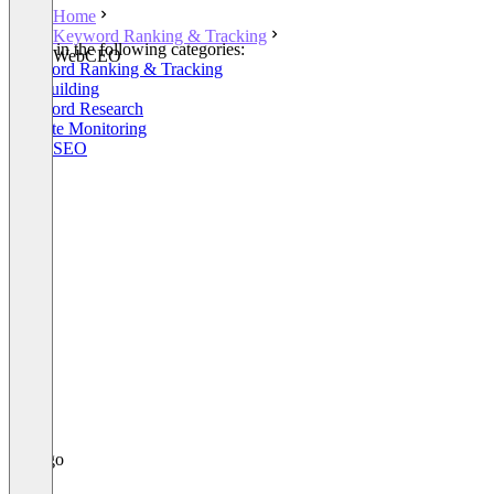
Home
Keyword Ranking & Tracking
Listed in the following categories:
WebCEO
Keyword Ranking & Tracking
Linkbuilding
Keyword Research
Website Monitoring
Local SEO
+15