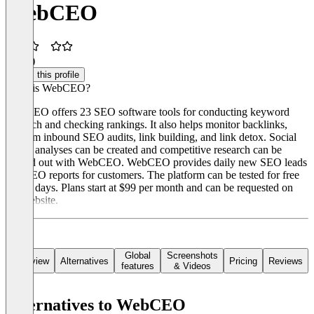
WebCEO
2.5
(1)
Claim this profile
What is WebCEO?
WebCEO offers 23 SEO software tools for conducting keyword
research and checking rankings. It also helps monitor backlinks,
perform inbound SEO audits, link building, and link detox. Social
media analyses can be created and competitive research can be
carried out with WebCEO. WebCEO provides daily new SEO leads
and SEO reports for customers. The platform can be tested for free
for 14 days. Plans start at $99 per month and can be requested on
the website.
Global
Screenshots
Overview
Alternatives
Pricing
Reviews
features
& Videos
Alternatives to WebCEO