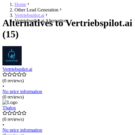
Home
Other Lead Generation
Vertriebspilot.ai
Alternatives to Vertriebspilot.ai
Vertriebspilot.ai Alternatives
(15)
Vertriebspilot.ai
(0 reviews)
•
No price information
(0 reviews)
Thalox
(0 reviews)
•
No price information