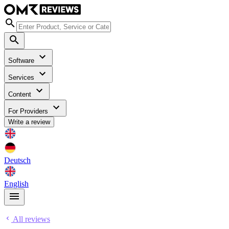
Software
Services
Content
For Providers
Write a review
Deutsch
English
All reviews