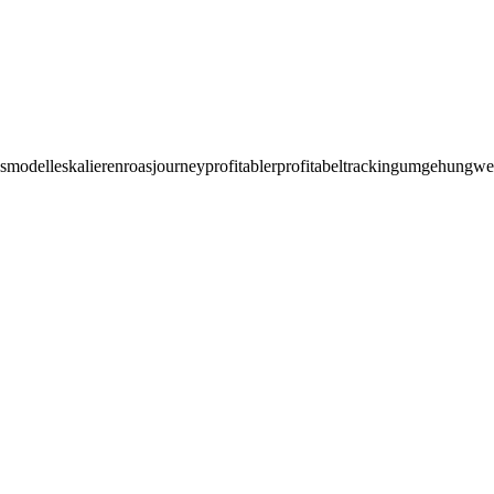
nsmodelle
skalieren
roas
journey
profitabler
profitabel
tracking
umgehung
we