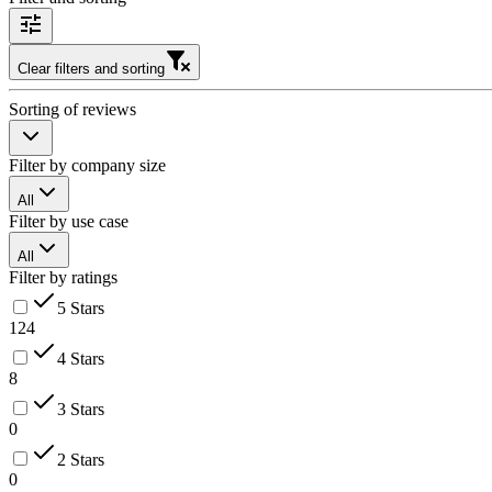
Clear filters and sorting
Sorting of reviews
Filter by company size
All
Filter by use case
All
Filter by ratings
5 Stars
124
4 Stars
8
3 Stars
0
2 Stars
0