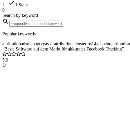
1 Stars
0
Search by keyword
Popular keywords
attribution
adsmanager
yassar
attributionsfenster
ios14
adspend
attributio
“Beste Software auf dem Markt für akkurates Facebook Tracking”
5.0
D