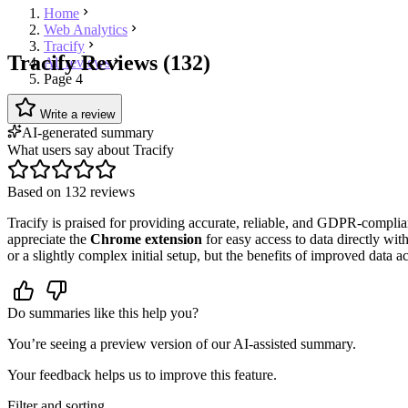
Home
Web Analytics
Tracify
Tracify Reviews (132)
All reviews
Page 4
Write a review
AI-generated summary
What users say about Tracify
Based on 132 reviews
Tracify is praised for providing accurate, reliable, and GDPR-compl
appreciate the
Chrome extension
for easy access to data directly wi
or a slightly complex initial setup, but the benefits of improved data
Do summaries like this help you?
You’re seeing a preview version of our AI-assisted summary.
Your feedback helps us to improve this feature.
Filter and sorting