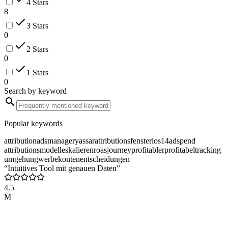
4 Stars
8
3 Stars
0
2 Stars
0
1 Stars
0
Search by keyword
Popular keywords
attribution
adsmanager
yassar
attributionsfenster
ios14
adspend
attributionsmodelle
skalieren
roas
journey
profitabler
profitabel
tracking
umgehung
werbekonten
entscheidungen
“Intuitives Tool mit genauen Daten”
4.5
M