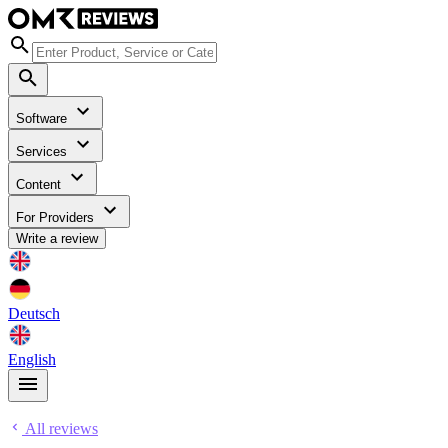
Software
Services
Content
For Providers
Write a review
Deutsch
English
All reviews