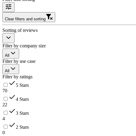
Clear filters and sorting
Sorting of reviews
Filter by company size
All
Filter by use case
All
Filter by ratings
5 Stars
70
4 Stars
22
3 Stars
4
2 Stars
0