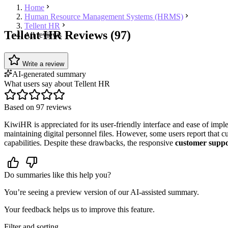
Home
Human Resource Management Systems (HRMS)
Tellent HR
Tellent HR Reviews (97)
All reviews
Write a review
AI-generated summary
What users say about Tellent HR
Based on 97 reviews
KiwiHR is appreciated for its user-friendly interface and ease of impl
maintaining digital personnel files. However, some users report that c
capabilities. Despite these drawbacks, the responsive
customer supp
Do summaries like this help you?
You’re seeing a preview version of our AI-assisted summary.
Your feedback helps us to improve this feature.
Filter and sorting