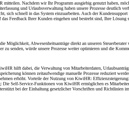
mitteilen. Nachdem wir Ihr Programm ausgiebig genutzt haben, möchte
iterfassung und Urlaubsverwaltung haben unsere Prozesse deutlich verbe
ht, sich schnell in das System einzuarbeiten. Auch der Kundensupport w
f das Feedback Ihrer Kunden eingehen und bestrebt sind, Ihre Lösung s
die Möglichkeit, Abwesenheitsanträge direkt an unseren Steuerberater we
ter zu senden, würde unsere Prozesse weiter optimieren und die Kommun
iHR hilft dabei, die Verwaltung von Mitarbeiterdaten, Urlaubsanträg
speicherung können zeitaufwendige manuelle Prozesse reduziert werde
ernehmen erhöht. Vorteile der Nutzung von KiwiHR: Effizienzsteigeru
ung: Die Self-Service-Funktionen von KiwiHR ermöglichen es Mitarbeite
erstützt bei der Einhaltung gesetzlicher Vorschriften und Richtlinien