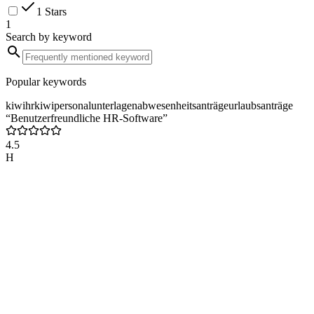
1 Stars
1
Search by keyword
Popular keywords
kiwihr
kiwi
personalunterlagen
abwesenheitsanträge
urlaubsanträge
“Benutzerfreundliche HR-Software”
4.5
H