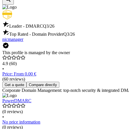
Leader - DMARC
Q3/26
Top Rated - Domain Provider
Q3/26
nicmanager
This profile is managed by the owner
4.9
(60)
•
Price: From 0.00 €
(60 reviews)
Get a quote
Compare directly
Corporate Domain Management: top-notch security & integrated DMARC
PowerDMARC
(0 reviews)
•
No price information
(0 reviews)