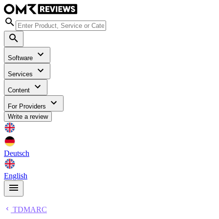
Software
Services
Content
For Providers
Write a review
Deutsch
English
TDMARC