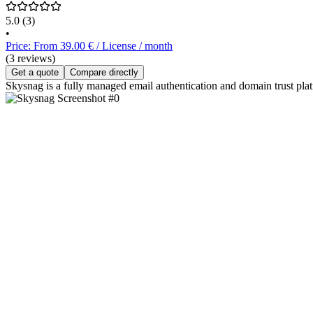
5.0
(3)
•
Price: From 39.00 € / License / month
(3 reviews)
Get a quote
Compare directly
Skysnag is a fully managed email authentication and domain trust