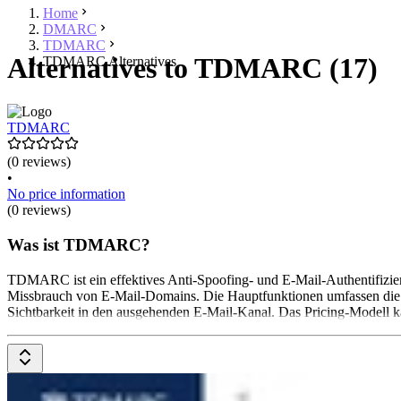
Home
DMARC
TDMARC
Alternatives to TDMARC (17)
TDMARC Alternatives
TDMARC
(0 reviews)
•
No price information
(0 reviews)
Was ist TDMARC?
TDMARC ist ein effektives Anti-Spoofing- und E-Mail-Authentifizieru
Missbrauch von E-Mail-Domains. Die Hauptfunktionen umfassen die V
Sichtbarkeit in den ausgehenden E-Mail-Kanal. Das Pricing-Modell k