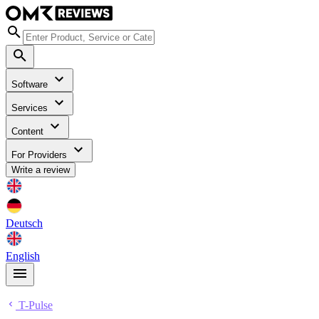
Software
Services
Content
For Providers
Write a review
Deutsch
English
T-Pulse