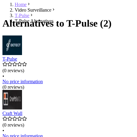
Home
Video Surveillance
T-Pulse
Alternatives to T-Pulse (2)
T-Pulse Alternatives
T-Pulse
(0 reviews)
•
No price information
(0 reviews)
Craft Wall
(0 reviews)
•
No price information