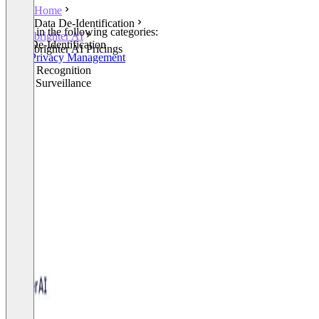
Home
Data De-Identification
Listed in the following categories:
brighter AI
Data De-Identification
brighter AI Pricings
Data Privacy Management
Image Recognition
Video Surveillance