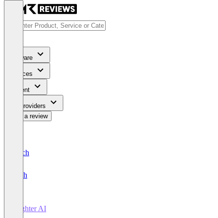
Software
Services
Content
For Providers
Write a review
Deutsch
English
brighter AI