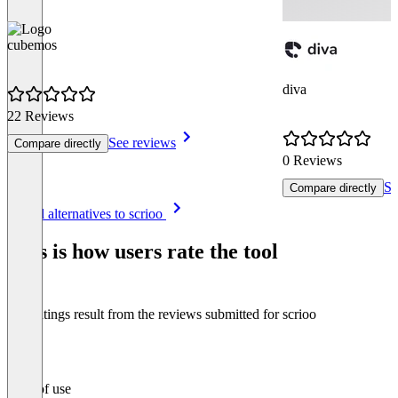
cubemos
diva
22 Reviews
See reviews
Compare directly
0 Reviews
Se
Compare directly
Item
See all alternatives to scrioo
1
of
This is how users rate the tool
8
The ratings result from the reviews submitted for scrioo
Ease of use
0
%