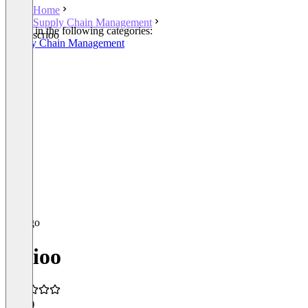
Home
Supply Chain Management
Listed in the following categories:
scrioo
Supply Chain Management
scrioo
4.0
(1)