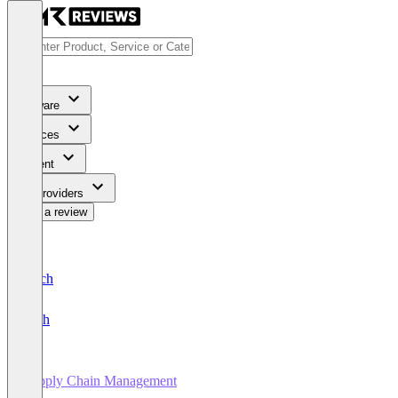
Software
Services
Content
For Providers
Write a review
Deutsch
English
Supply Chain Management