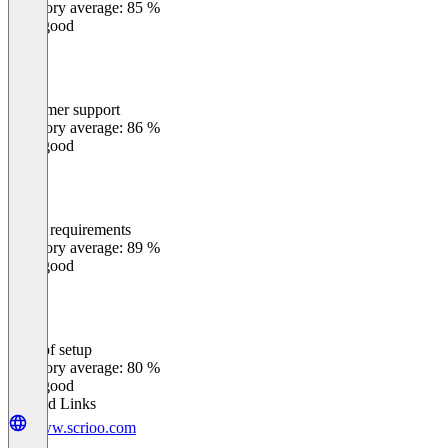
Category average: 85 %
Very good
Customer support
0
%
Category average: 86 %
Very good
Meets requirements
0
%
Category average: 89 %
Very good
Ease of setup
0
%
Category average: 80 %
Very good
Related Links
www.scrioo.com