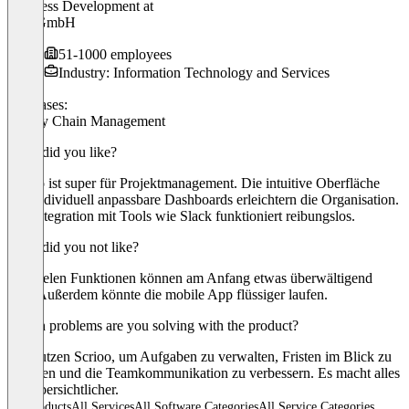
Business Development
at
C H GmbH
51-1000 employees
Industry: Information Technology and Services
Use cases:
Supply Chain Management
What did you like?
Scrioo ist super für Projektmanagement. Die intuitive Oberfläche
und individuell anpassbare Dashboards erleichtern die Organisation.
Die Integration mit Tools wie Slack funktioniert reibungslos.
What did you not like?
Die vielen Funktionen können am Anfang etwas überwältigend
sein. Außerdem könnte die mobile App flüssiger laufen.
Which problems are you solving with the product?
Wir nutzen Scrioo, um Aufgaben zu verwalten, Fristen im Blick zu
behalten und die Teamkommunikation zu verbessern. Es macht alles
viel übersichtlicher.
All products
All Services
All Software Categories
All Service Categories