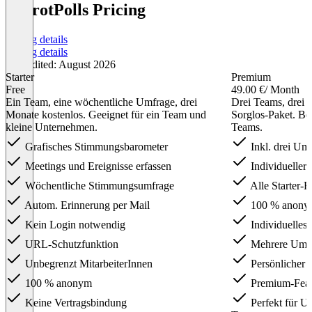
ParrotPolls Pricing
Pricing details
Pricing details
Last edited: August 2026
Starter
Premium
Free
49.00 €
/ Month
Ein Team, eine wöchentliche Umfrage, drei
Drei Teams, drei
Monate kostenlos. Geeignet für ein Team und
Sorglos-Paket. Be
kleine Unternehmen.
Teams.
Grafisches Stimmungsbarometer
Inkl. drei Um
Meetings und Ereignisse erfassen
Individueller 
Wöchentliche Stimmungsumfrage
Alle Starter-F
Autom. Erinnerung per Mail
100 % anony
Kein Login notwendig
Individuelles
URL-Schutzfunktion
Mehrere Umfr
Unbegrenzt MitarbeiterInnen
Persönlicher 
100 % anonym
Premium-Feat
Keine Vertragsbindung
Perfekt für U