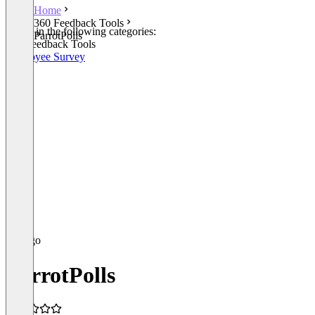
Home
360 Feedback Tools
Listed in the following categories:
ParrotPolls
360 Feedback Tools
Employee Survey
ParrotPolls