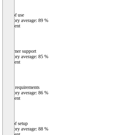
Ease of use
0
%
Category average: 89 %
Excellent
Customer support
0
%
Category average: 85 %
Excellent
Meets requirements
0
%
Category average: 86 %
Excellent
Ease of setup
0
%
Category average: 88 %
Excellent