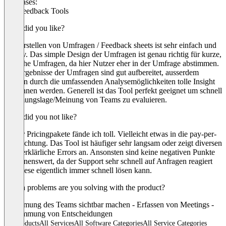
Use cases:
360 Feedback Tools
What did you like?
Das Erstellen von Umfragen / Feedback sheets ist sehr einfach und
intuitiv. Das simple Design der Umfragen ist genau richtig für kurze,
einfache Umfragen, da hier Nutzer eher in der Umfrage abstimmen.
Die Ergebnisse der Umfragen sind gut aufbereitet, ausserdem
können durch die umfassenden Analysemöglichkeiten tolle Insight
gewonnen werden. Generell ist das Tool perfekt geeignet um schnell
Stimmungslage/Meinung von Teams zu evaluieren.
What did you not like?
Weiter Pricingpakete fände ich toll. Vielleicht etwas in die pay-per-
use Richtung. Das Tool ist häufiger sehr langsam oder zeigt diversen
nicht erklärliche Errors an. Ansonsten sind keine negativen Punkte
erwähnenswert, da der Support sehr schnell auf Anfragen reagiert
und diese eigentlich immer schnell lösen kann.
Which problems are you solving with the product?
- Stimmung des Teams sichtbar machen - Erfassen von Meetings -
Abstimmung von Entscheidungen
All products
All Services
All Software Categories
All Service Categories