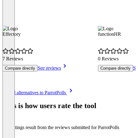
Effectory
functionHR
7 Reviews
0 Reviews
See reviews
Se
Compare directly
Compare directly
Item
See all alternatives to ParrotPolls
1
of
This is how users rate the tool
8
The ratings result from the reviews submitted for ParrotPolls