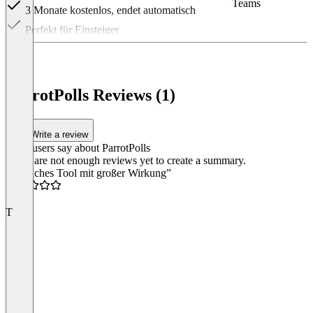
Teams
3 Monate kostenlos, endet automatisch
Perfekt für Einsteiger
Item
1
of
3
ParrotPolls Reviews (1)
Write a review
What users say about ParrotPolls
There are not enough reviews yet to create a summary.
“Einfaches Tool mit großer Wirkung”
4.5
T