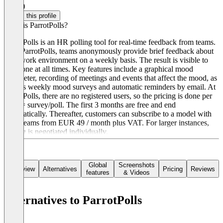
4.5
(1)
Claim this profile
What is ParrotPolls?
ParrotPolls is an HR polling tool for real-time feedback from teams.
With ParrotPolls, teams anonymously provide brief feedback about
their work environment on a weekly basis. The result is visible to
everyone at all times. Key features include a graphical mood
barometer, recording of meetings and events that affect the mood, as
well as weekly mood surveys and automatic reminders by email. At
ParrotPolls, there are no registered users, so the pricing is done per
team = survey/poll. The first 3 months are free and end
automatically. Thereafter, customers can subscribe to a model with
three teams from EUR 49 / month plus VAT. For larger instances,
pricing is negotiated individually.
Global
Screenshots
Overview
Alternatives
Pricing
Reviews
features
& Videos
Alternatives to ParrotPolls