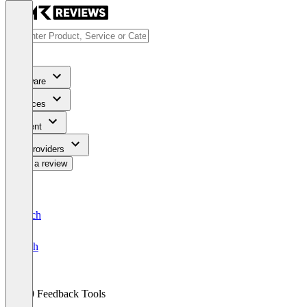
Software
Services
Content
For Providers
Write a review
Deutsch
English
360 Feedback Tools