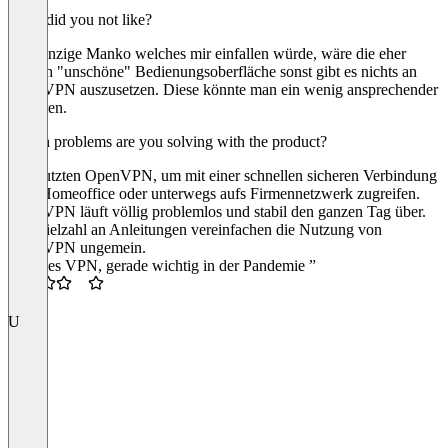
What did you not like?
Das einzige Manko welches mir einfallen würde, wäre die eher
optisch "unschöne" Bedienungsoberfläche sonst gibt es nichts an
OpenVPN auszusetzen. Diese könnte man ein wenig ansprechender
gestalten.
Which problems are you solving with the product?
Wir nutzten OpenVPN, um mit einer schnellen sicheren Verbindung
vom Homeoffice oder unterwegs aufs Firmennetzwerk zugreifen.
OpenVPN läuft völlig problemlos und stabil den ganzen Tag über.
Die Vielzahl an Anleitungen vereinfachen die Nutzung von
OpenVPN ungemein.
“Solides VPN, gerade wichtig in der Pandemie ”
3.5
U