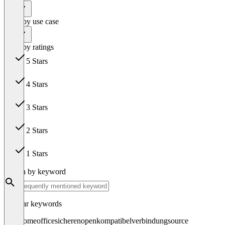
All
Filter by use case
All
Filter by ratings
5 Stars
9
4 Stars
3
3 Stars
0
2 Stars
0
1 Stars
0
Search by keyword
Popular keywords
vpns
homeoffice
sicheren
open
kompatibel
verbindung
source