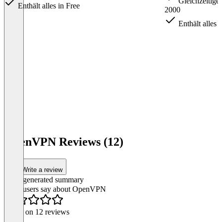
Gleichzeitige
Enthält alles in Free
2000
Enthält alles 
Item
1
OpenVPN Reviews (12)
of
3
Write a review
AI-generated summary
What users say about OpenVPN
Based on 12 reviews