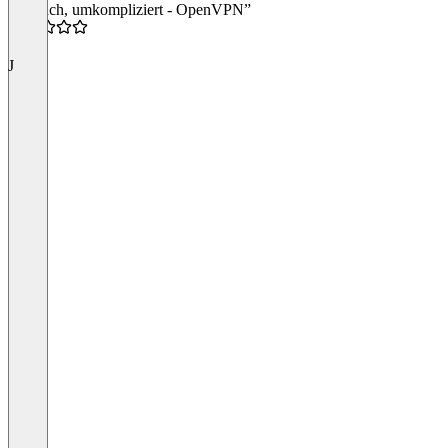
“Einfach, umkompliziert - OpenVPN”
5.0
J