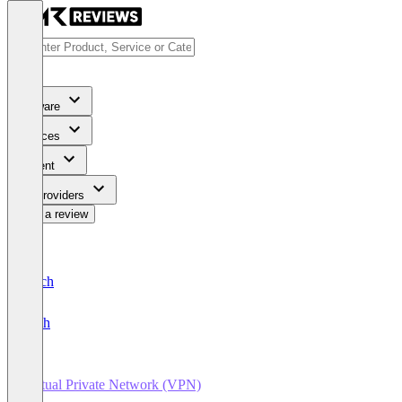
Software
Services
Content
For Providers
Write a review
Deutsch
English
Virtual Private Network (VPN)