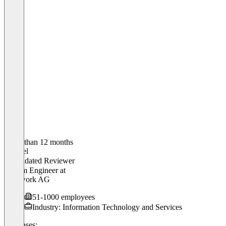
Older than 12 months
Manuel
Validated Reviewer
System Engineer
at
Peakwork AG
51-1000 employees
Industry: Information Technology and Services
Use cases: