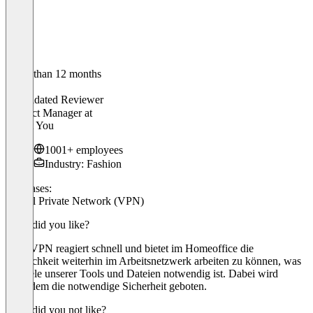
Older than 12 months
Alissa
Validated Reviewer
Product Manager
at
About You
1001+ employees
Industry: Fashion
Use cases:
Virtual Private Network (VPN)
What did you like?
OpenVPN reagiert schnell und bietet im Homeoffice die
Möglichkeit weiterhin im Arbeitsnetzwerk arbeiten zu können, was
für viele unserer Tools und Dateien notwendig ist. Dabei wird
außerdem die notwendige Sicherheit geboten.
What did you not like?