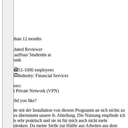
Older than 12 months
Laura
Validated Reviewer
Bankkauffrau/ Studentin
at
VR- Bank
51-1000 employees
Industry: Financial Services
Use cases:
Virtual Private Network (VPN)
What did you like?
Ich hatte mit der Installation von diesem Programm an sich nichts zu
tun, dies übernimmt unsere It- Abteilung. Die Nutzung empfinde ich
aber als sehr praktisch und sie ist für mich auch nicht mehr
wegzudenken. Da meine Stelle zur Hälfte aus Arbeiten aus dem