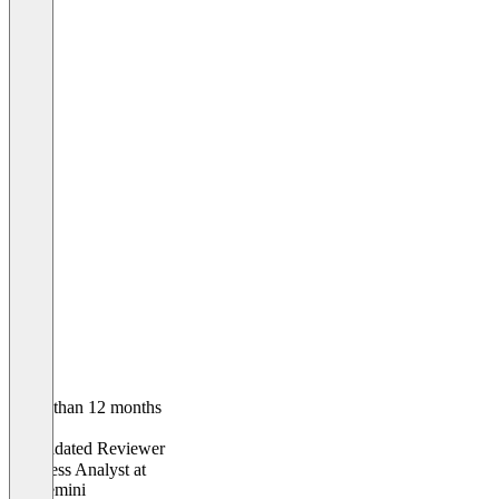
Older than 12 months
Niko
Validated Reviewer
Business Analyst
at
Capgemini