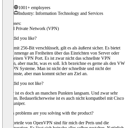
1001+ employees
Industry: Information Technology and Services
Use cases:
Virtual Private Network (VPN)
What did you like?
Da es mit 256-Bit verschlüsselt, gilt es als äußerst sicher. Es bietet
eine Unmenge an Freiheiten über das Einrichten von Server oder
selbst einen VPN Port. Es ist zwar nicht das schnellste VPN
System, aber macht, was es soll. Ich bezeichne es gerne als den VW
der VPN Systeme. Man ist nicht der schnellste und nicht der
langsamste, aber man kommt sicher am Ziel an.
What did you not like?
Leider ist es doch an manchen Punkten langsam. Und zwar sehr
langsam. Bedauerlicherweise ist es auch nicht kompatibel mit Cisco
oder Juniper.
Which problems are you solving with the product?
Die Vorteile von OpenVPN sind für mich der Preis und die
Konfiguration. Es lässt sich beinahe alles selber gestalten. Natürlich