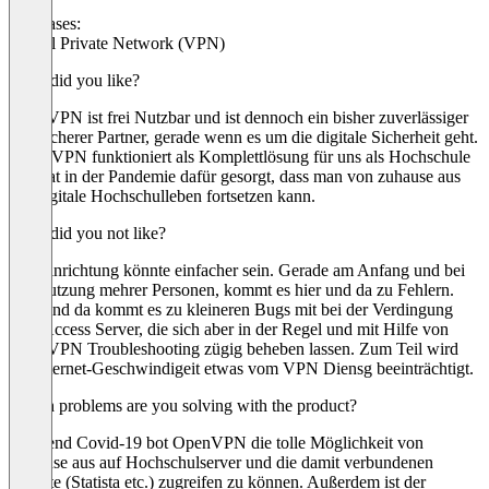
Use cases:
Virtual Private Network (VPN)
What did you like?
OpenVPN ist frei Nutzbar und ist dennoch ein bisher zuverlässiger
und sicherer Partner, gerade wenn es um die digitale Sicherheit geht.
Open VPN funktioniert als Komplettlösung für uns als Hochschule
und hat in der Pandemie dafür gesorgt, dass man von zuhause aus
das digitale Hochschulleben fortsetzen kann.
What did you not like?
Die Einrichtung könnte einfacher sein. Gerade am Anfang und bei
der Nutzung mehrer Personen, kommt es hier und da zu Fehlern.
Hier und da kommt es zu kleineren Bugs mit bei der Verdingung
zum Access Server, die sich aber in der Regel und mit Hilfe von
OpenVPN Troubleshooting zügig beheben lassen. Zum Teil wird
die Internet-Geschwindigeit etwas vom VPN Diensg beeinträchtigt.
Which problems are you solving with the product?
Während Covid-19 bot OpenVPN die tolle Möglichkeit von
Zuhause aus auf Hochschulserver und die damit verbundenen
Dienste (Statista etc.) zugreifen zu können. Außerdem ist der