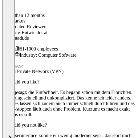
Older than 12 months
Jan-Markus
Validated Reviewer
Software-Entwickler
at
meinestadt.de
51-1000 employees
Industry: Computer Software
Use cases:
Virtual Private Network (VPN)
What did you like?
Kurz gesagt: die Einfachheit. Es begann schon mit dem Einrichten.
Alles ging schnell und unkompliziert. Das kenne ich leider anders.
Updates lassen sich zudem auch immer schnell durchführen und das
starten/stoppen läuft auch ohne Problem. Kurzum: es macht exakt
das was es soll.
What did you not like?
Das Userinterface könnte ein wenig moderner sein - das stört mich