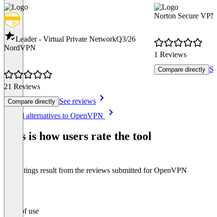
Norton Secure VPN
Leader - Virtual Private Network
Q3/26
NordVPN
1 Reviews
Se
Compare directly
21 Reviews
See reviews
Compare directly
Item
See all alternatives to OpenVPN
1
of
This is how users rate the tool
8
The ratings result from the reviews submitted for OpenVPN
Ease of use
0
%