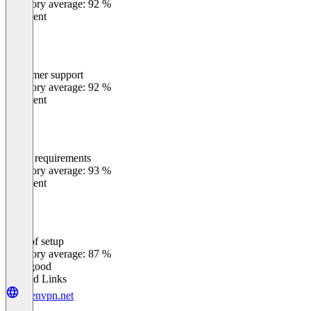
Category average: 92 %
Excellent
Customer support
0
%
Category average: 92 %
Excellent
Meets requirements
0
%
Category average: 93 %
Excellent
Ease of setup
0
%
Category average: 87 %
Very good
Related Links
openvpn.net