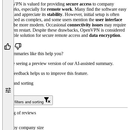
OpenVPN is valued for providing
secure access
to company
networks, especially for
remote work
. Many find the software easy
to use and appreciate its
stability
. However, initial setup is often
described as complex, and some users mention the
user interface
could be more modern. Occasional
connectivity issues
may require
a system restart. Despite these drawbacks, OpenVPN is considered
a reliable solution for secure remote access and
data encryption
.
Do summaries like this help you?
You’re seeing a preview version of our AI-assisted summary.
Your feedback helps us to improve this feature.
Filter and sorting
Clear filters and sorting
Sorting of reviews
Filter by company size