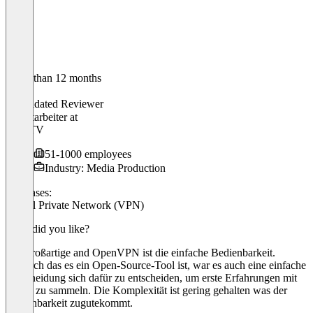
Older than 12 months
Biran
Validated Reviewer
IT-Mitarbeiter
at
I&U TV
51-1000 employees
Industry: Media Production
Use cases:
Virtual Private Network (VPN)
What did you like?
Das großartige and OpenVPN ist die einfache Bedienbarkeit.
Dadurch das es ein Open-Source-Tool ist, war es auch eine einfache
Entscheidung sich dafür zu entscheiden, um erste Erfahrungen mit
VPNs zu sammeln. Die Komplexität ist gering gehalten was der
Bedienbarkeit zugutekommt.