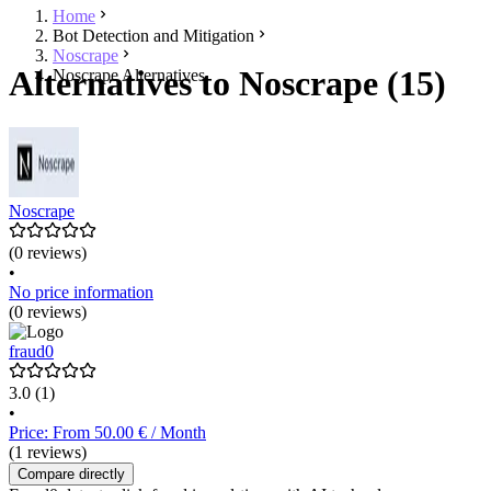
Home
Bot Detection and Mitigation
Noscrape
Alternatives to Noscrape (15)
Noscrape Alternatives
Noscrape
(0 reviews)
•
No price information
(0 reviews)
fraud0
3.0
(1)
•
Price: From 50.00 € / Month
(1 reviews)
Compare directly