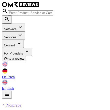
Software
Services
Content
For Providers
Write a review
Deutsch
English
Noscrape