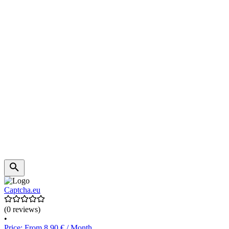
Captcha.eu
(0 reviews)
•
Price: From 8.90 € / Month