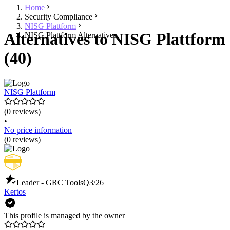
Home
Security Compliance
NISG Plattform
Alternatives to NISG Plattform
NISG Plattform Alternatives
(40)
NISG Plattform
(0 reviews)
•
No price information
(0 reviews)
Leader - GRC Tools
Q3/26
Kertos
This profile is managed by the owner