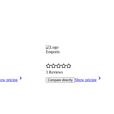
Emporix
3 Reviews
ow pricing
Show pricing
Compare directly