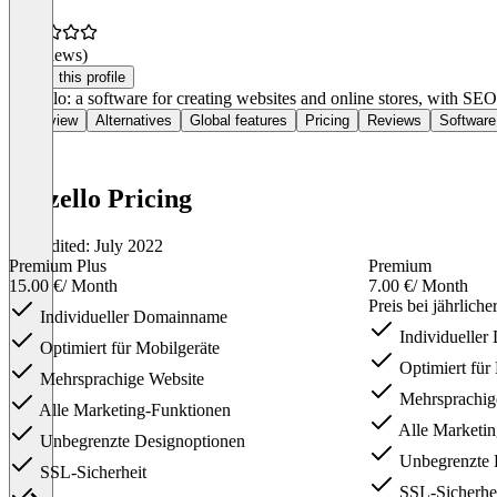
(0 reviews)
Claim this profile
Mozello: a software for creating websites and online stores, with SEO
Overview
Alternatives
Global features
Pricing
Reviews
Software
Mozello Pricing
Last edited: July 2022
Premium Plus
Premium
15.00 €
/ Month
7.00 €
/ Month
Preis bei jährlich
Individueller Domainname
Individuelle
Optimiert für Mobilgeräte
Optimiert für
Mehrsprachige Website
Mehrsprachig
Alle Marketing-Funktionen
Alle Marketin
Unbegrenzte Designoptionen
Unbegrenzte 
SSL-Sicherheit
SSL-Sicherhe