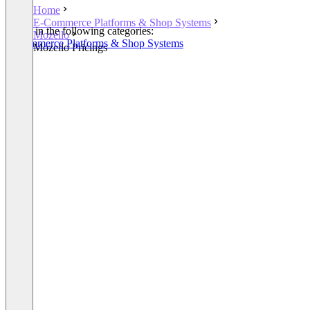
Home
E-Commerce Platforms & Shop Systems
Listed in the following categories:
Mozello
E-Commerce Platforms & Shop Systems
Mozello Pricings