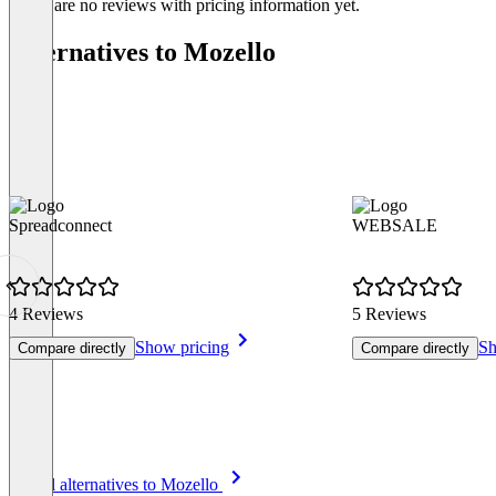
There are no reviews with pricing information yet.
Alternatives to Mozello
Spreadconnect
WEBSALE
4 Reviews
5 Reviews
Show pricing
Sh
Compare directly
Compare directly
Item
See all alternatives to Mozello
1