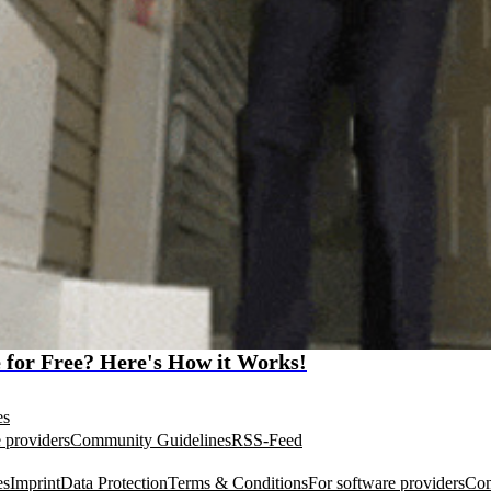
e for Free? Here's How it Works!
es
 providers
Community Guidelines
RSS-Feed
es
Imprint
Data Protection
Terms & Conditions
For software providers
Com