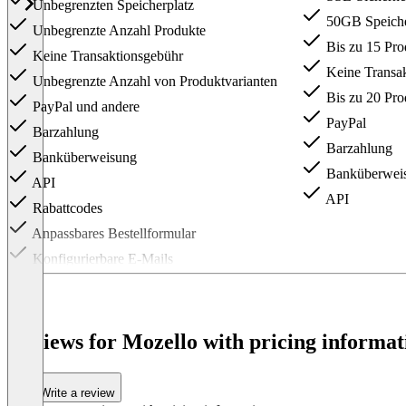
Unbegrenzten Speicherplatz
50GB Speiche
Unbegrenzte Anzahl Produkte
Bis zu 15 Pro
Keine Transaktionsgebühr
Keine Transa
Unbegrenzte Anzahl von Produktvarianten
Bis zu 20 Pro
PayPal und andere
PayPal
Barzahlung
Barzahlung
Banküberweisung
Banküberwei
API
API
Rabattcodes
Anpassbares Bestellformular
Konfigurierbare E-Mails
Produkte importieren/exportieren
Bestellungen exportieren
Digitale Produktlieferung
Reviews for Mozello with pricing informat
Item
1
of
Write a review
3