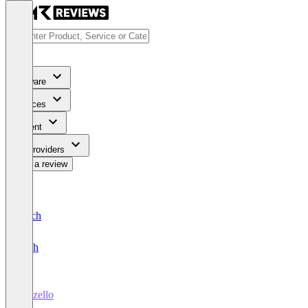
Software
Services
Content
For Providers
Write a review
Deutsch
English
Mozello