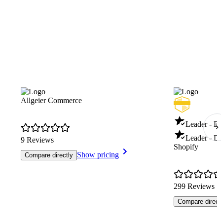
Allgeier Commerce
Leader - E
Leader - D
9 Reviews
Shopify
Show pricing
Compare directly
299 Reviews
Compare direct