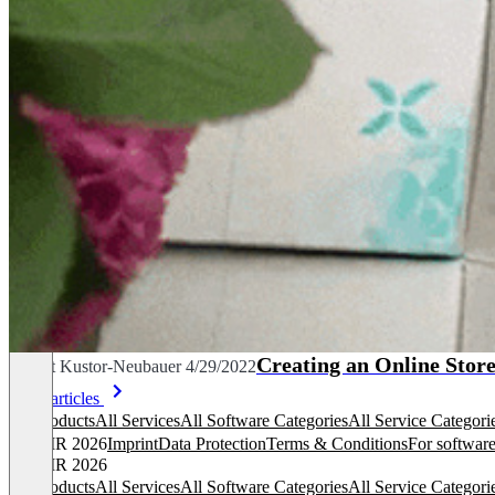
Creating an Online Stor
Margit Kustor-Neubauer
4/29/2022
More articles
All products
All Services
All Software Categories
All Service Categori
© OMR 2026
Imprint
Data Protection
Terms & Conditions
For software
© OMR 2026
All products
All Services
All Software Categories
All Service Categori