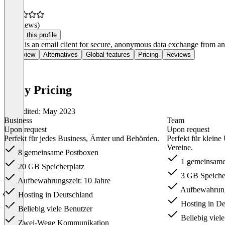
(0 reviews)
Claim this profile
Lettly is an email client for secure, anonymous data exchange from an
Overview
Alternatives
Global features
Pricing
Reviews
lettly Pricing
Last edited: May 2023
Business
Team
Upon request
Upon request
Perfekt für jedes Business, Ämter und Behörden.
Perfekt für klein
Vereine.
8 gemeinsame Postboxen
1 gemeinsame
20 GB Speicherplatz
3 GB Speiche
Aufbewahrungszeit: 10 Jahre
Aufbewahrungs
Hosting in Deutschland
Hosting in De
Beliebig viele Benutzer
Beliebig viel
Zwei-Wege Kommunikation