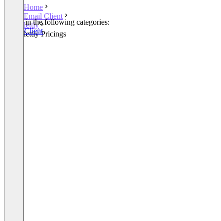
Home
Email Client
Listed in the following categories:
lettly
Email Client
lettly Pricings