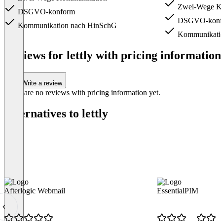
Zwei-Wege K
DSGVO-konform
DSGVO-kon
Kommunikation nach HinSchG
Kommunikati
Item
1
Reviews for lettly with pricing information
of
4
Write a review
There are no reviews with pricing information yet.
Alternatives to lettly
Afterlogic Webmail
EssentialPIM