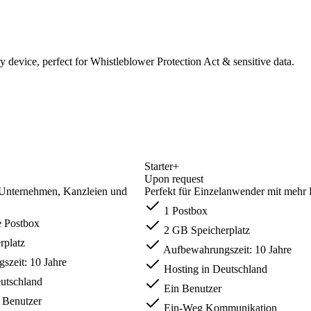
y device, perfect for Whistleblower Protection Act & sensitive data.
Starter+
Upon request
e Unternehmen, Kanzleien und
Perfekt für Einzelanwender mit mehr 
1 Postbox
 Postbox
2 GB Speicherplatz
rplatz
Aufbewahrungszeit: 10 Jahre
zeit: 10 Jahre
Hosting in Deutschland
utschland
Ein Benutzer
e Benutzer
Ein-Weg Kommunikation