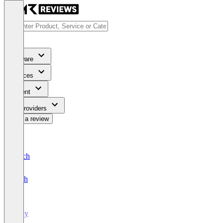
Software
Services
Content
For Providers
Write a review
Deutsch
English
lettly