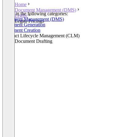
Home
Document Management (DMS)
Listed in the following categories:
Legito
Document Management (DMS)
Legito Pricings
Document Generation
Document Creation
Contract Lifecycle Management (CLM)
Legal Document Drafting