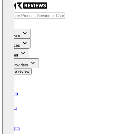
Software
Services
Content
For Providers
Write a review
Deutsch
English
Legito