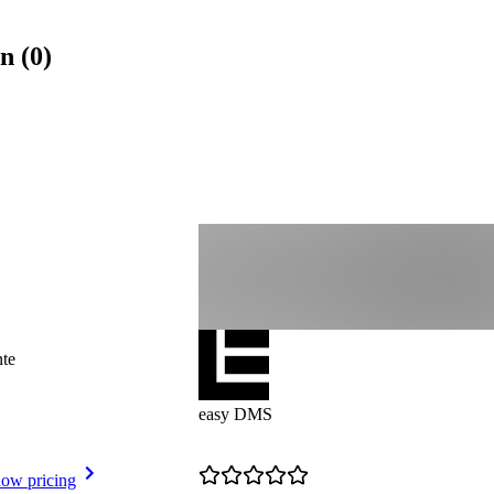
n (0)
te
easy DMS
ow pricing