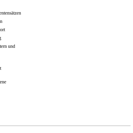
ntensätzen
en
ort
g
stern und
t
dene