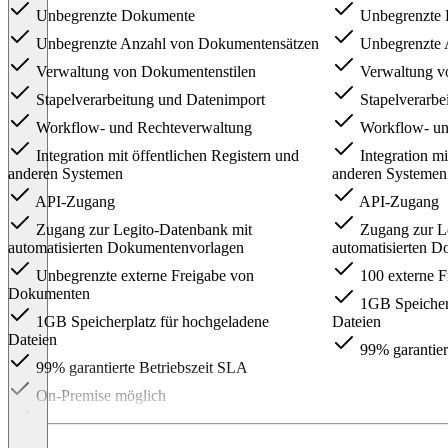
Unbegrenzte Dokumente
Unbegrenzte
Unbegrenzte Anzahl von Dokumentensätzen
Unbegrenzte 
Verwaltung von Dokumentenstilen
Verwaltung v
Stapelverarbeitung und Datenimport
Stapelverarbe
Workflow- und Rechteverwaltung
Workflow- un
Integration mit öffentlichen Registern und
Integration mi
anderen Systemen
anderen Systemen
API-Zugang
API-Zugang
Zugang zur Legito-Datenbank mit
Zugang zur L
automatisierten Dokumentenvorlagen
automatisierten 
Unbegrenzte externe Freigabe von
100 externe 
Dokumenten
1GB Speicherp
1GB Speicherplatz für hochgeladene
Dateien
Dateien
99% garantier
99% garantierte Betriebszeit SLA
On-Premise möglich
Client Success Manager
Item