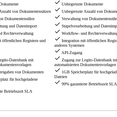
 Dokumente
Unbegrenzte Dokumente
Anzahl von Dokumentensätzen
Unbegrenzte Anzahl von Dokume
on Dokumentenstilen
Verwaltung von Dokumentenstil
itung und Datenimport
Stapelverarbeitung und Datenimp
d Rechteverwaltung
Workflow- und Rechteverwaltun
t öffentlichen Registern und
Integration mit öffentlichen Regi
anderen Systemen
API-Zugang
egito-Datenbank mit
Zugang zur Legito-Datenbank mi
Dokumentenvorlagen
automatisierten Dokumentenvorlagen
Freigaben von Dokumenten
1GB Speicherplatz für hochgela
Dateien
latz für hochgeladene
99% garantierte Betriebszeit SLA
te Betriebszeit SLA