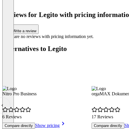
1
of
Reviews for Legito with pricing informatio
3
Write a review
There are no reviews with pricing information yet.
Alternatives to Legito
Nitro Pro Business
orgaMAX Dokumen
6 Reviews
17 Reviews
Show pricing
Sh
Compare directly
Compare directly