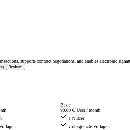
actions, supports contract negotiations, and enables electronic signatur
ing
Reviews
Basic
onth
90.00 €
/ User / month
n
1 Nutzer
Vorlagen
Unbegrenzte Vorlagen