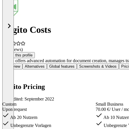
Legito Costs
(0 reviews)
Claim this profile
Legito offers advanced automation for document creation, manages trans
Overview
Alternatives
Global features
Screenshots & Videos
Pric
Legito Pricing
Last edited: September 2022
Custom
Small Business
Upon request
70.00 €
/ User / m
Ab 20 Nutzern
Ab 10 Nutzer
Unbegrenzte Vorlagen
Unbegrenzte 