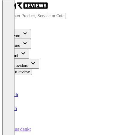
Software
Services
Content
For Providers
Write a review
Deutsch
English
Klaus dankt