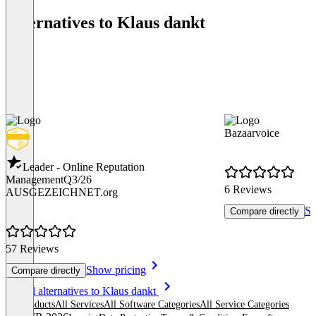
Alternatives to Klaus dankt
Bazaarvoice
Leader - Online Reputation
Management
Q3/26
6 Reviews
AUSGEZEICHNET.org
Sh
Compare directly
57 Reviews
Show pricing
Compare directly
Item
See all alternatives to Klaus dankt
1
All products
All Services
All Software Categories
All Service Categories
of