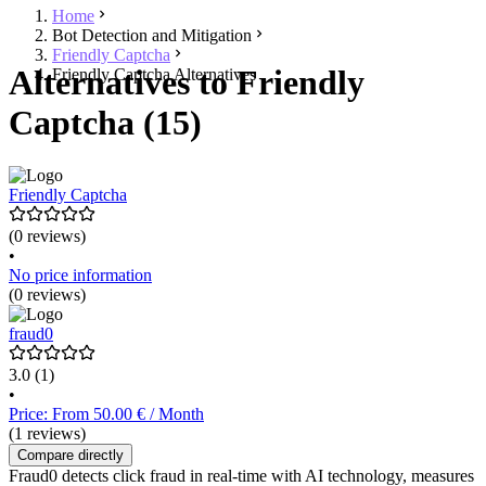
Home
Bot Detection and Mitigation
Friendly Captcha
Alternatives to Friendly
Friendly Captcha Alternatives
Captcha (15)
Friendly Captcha
(0 reviews)
•
No price information
(0 reviews)
fraud0
3.0
(1)
•
Price: From 50.00 € / Month
(1 reviews)
Compare directly
Fraud0 detects click fraud in real-time with AI technology, measures