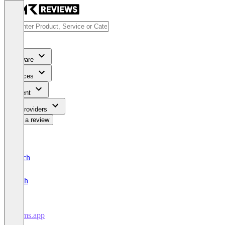
Software
Services
Content
For Providers
Write a review
Deutsch
English
forms.app