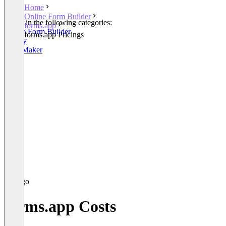
Home
Online Form Builder
Listed in the following categories:
forms.app
Online Form Builder
forms.app Pricings
Survey
Quiz Maker
forms.app Costs