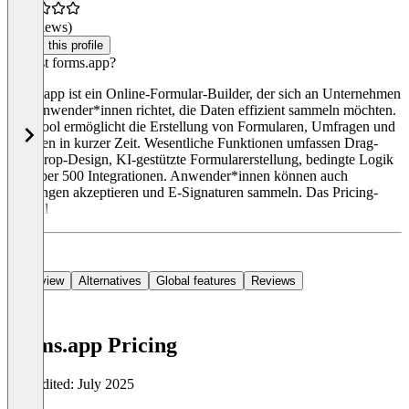
(0 reviews)
Claim this profile
Was ist forms.app?
forms.app ist ein Online-Formular-Builder, der sich an Unternehmen
und Anwender*innen richtet, die Daten effizient sammeln möchten.
Das Tool ermöglicht die Erstellung von Formularen, Umfragen und
Quizzen in kurzer Zeit. Wesentliche Funktionen umfassen Drag-
and-Drop-Design, KI-gestützte Formularerstellung, bedingte Logik
und über 500 Integrationen. Anwender*innen können auch
Zahlungen akzeptieren und E-Signaturen sammeln. Das Pricing-
Modell
Overview
Alternatives
Global features
Reviews
forms.app Pricing
Last edited: July 2025
Item