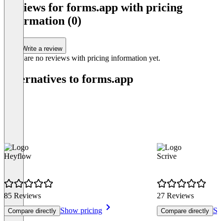
1
Reviews for forms.app with pricing
of
information (0)
0
Write a review
There are no reviews with pricing information yet.
Alternatives to forms.app
Heyflow
Scrive
85 Reviews
27 Reviews
Show pricing
Sh
Compare directly
Compare directly