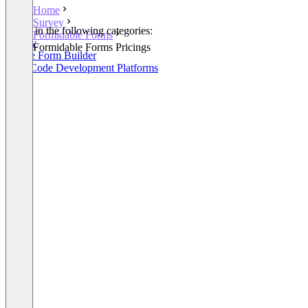
Home
Survey
Listed in the following categories:
Formidable Forms
Survey
Formidable Forms Pricings
Online Form Builder
Low-Code Development Platforms