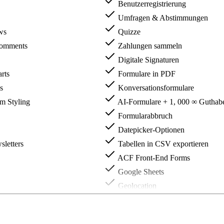
Benutzerregistrierung
Umfragen & Abstimmungen
ws
Quizze
omments
Zahlungen sammeln
Digitale Signaturen
rts
Formulare in PDF
s
Konversationsformulare
m Styling
AI-Formulare + 1, 000 ∞ Guthab
Formularabbruch
Datepicker-Optionen
letters
Tabellen in CSV exportieren
ACF Front-End Forms
Google Sheets
Geolocation
Formidable Forms API
Zapier (5000+ Apps)