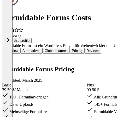
Formidable Forms Costs
(0 reviews)
Claim this profile
Formidable Forms ist ein WordPress Plugin für Webentwickler und Unte
Overview
Alternatives
Global features
Pricing
Reviews
Formidable Forms Pricing
Last edited: March 2025
Basic
Plus
39.50 $
/ Month
99.50 $
100+ Formularvorlagen
Alle Grundfu
Datei-Uploads
145+ Formula
Mehrseitige Formulare
Formidable V