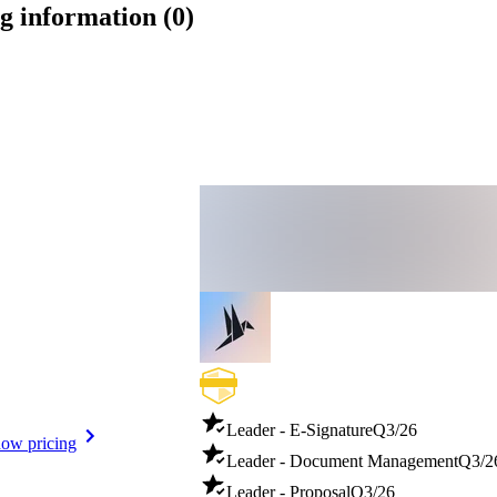
Constant Contact
g information (0)
Campaign Monitor
GetResponse
Twilio SMS
Mehrsprachige Formulare
DIY-Anwendungen
Priority Support
Bis zu 7 Standorte
Leader - E-Signature
Q3/26
ow pricing
Leader - Document Management
Q3/2
Leader - Proposal
Q3/26