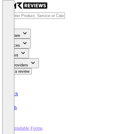
Software
Services
Content
For Providers
Write a review
Deutsch
English
Formidable Forms