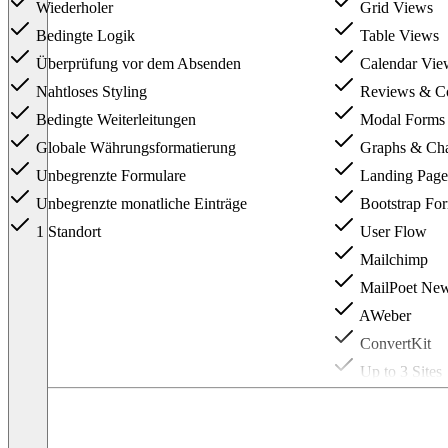
Wiederholer
Grid Views
Bedingte Logik
Table Views
Überprüfung vor dem Absenden
Calendar Vie
Nahtloses Styling
Reviews & C
Bedingte Weiterleitungen
Modal Forms
Globale Währungsformatierung
Graphs & Cha
Unbegrenzte Formulare
Landing Page
Unbegrenzte monatliche Einträge
Bootstrap For
1 Standort
User Flow
Mailchimp
MailPoet News
AWeber
ConvertKit
Up to 3 Sites