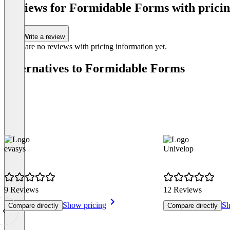
Reviews for Formidable Forms with pricin
Write a review
There are no reviews with pricing information yet.
Alternatives to Formidable Forms
Item
1
of
4
evasys
Univelop
9 Reviews
12 Reviews
Show pricing
Sh
Compare directly
Compare directly