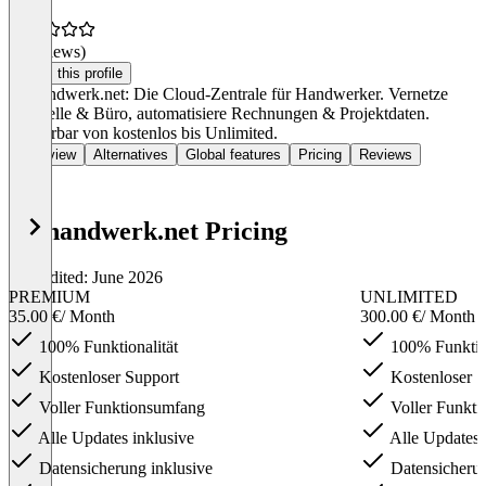
(0 reviews)
Claim this profile
dashandwerk.net: Die Cloud-Zentrale für Handwerker. Vernetze
Baustelle & Büro, automatisiere Rechnungen & Projektdaten.
Skalierbar von kostenlos bis Unlimited.
Overview
Alternatives
Global features
Pricing
Reviews
dashandwerk.net Pricing
Last edited: June 2026
PREMIUM
UNLIMITED
35.00 €
/ Month
300.00 €
/ Month
100% Funktionalität
100% Funktion
Kostenloser Support
Kostenloser S
Voller Funktionsumfang
Voller Funkt
Alle Updates inklusive
Alle Updates 
Datensicherung inklusive
Datensicherun