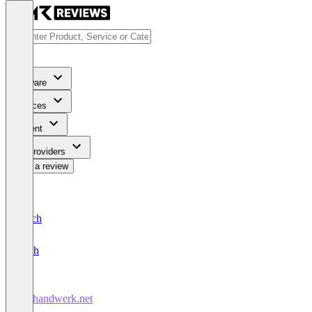
Software
Services
Content
For Providers
Write a review
Deutsch
English
dashandwerk.net