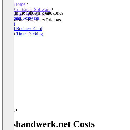
Home
Craftsman Software
Listed in the following categories:
dashandwerk.net
Craftsman Software
dashandwerk.net Pricings
Billing
Digital Business Card
Project Time Tracking
dashandwerk.net Costs