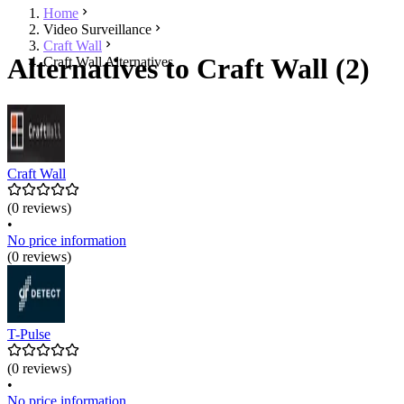
Home
Video Surveillance
Craft Wall
Alternatives to Craft Wall (2)
Craft Wall Alternatives
Craft Wall
(0 reviews)
•
No price information
(0 reviews)
T-Pulse
(0 reviews)
•
No price information