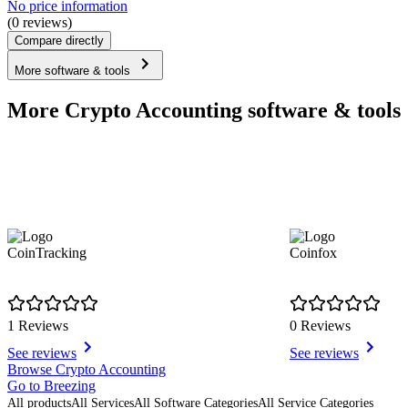
No price information
(0 reviews)
Compare directly
More software & tools
More Crypto Accounting software & tools
CoinTracking
Coinfox
1 Reviews
0 Reviews
See reviews
See reviews
Item
Browse Crypto Accounting
1
Go to Breezing
of
All products
All Services
All Software Categories
All Service Categories