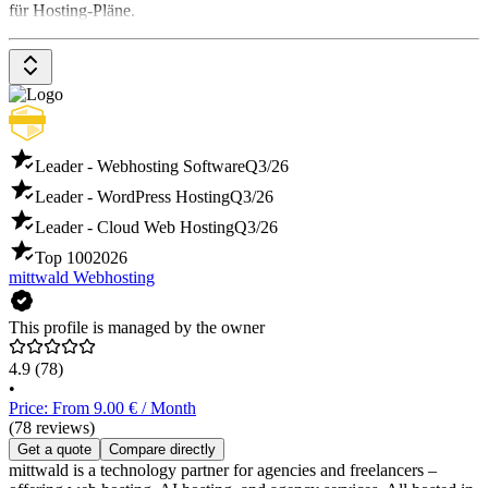
für Hosting-Pläne.
Leader - Webhosting Software
Q3/26
Leader - WordPress Hosting
Q3/26
Leader - Cloud Web Hosting
Q3/26
Top 100
2026
mittwald Webhosting
This profile is managed by the owner
4.9
(78)
•
Price: From 9.00 € / Month
(78 reviews)
Get a quote
Compare directly
mittwald is a technology partner for agencies and freelancers –