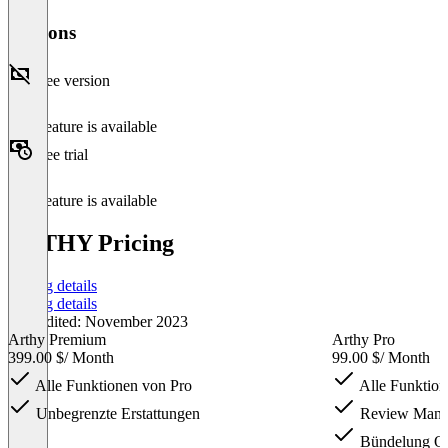
Versions
Free version
This feature is available
Free trial
This feature is available
ARTHY Pricing
Pricing details
Pricing details
Last edited: November 2023
Arthy Premium
Arthy Pro
399.00 $
/ Month
99.00 $
/ Month
Alle Funktionen von Pro
Alle Funktion
Unbegrenzte Erstattungen
Review Mana
Bündelung Op