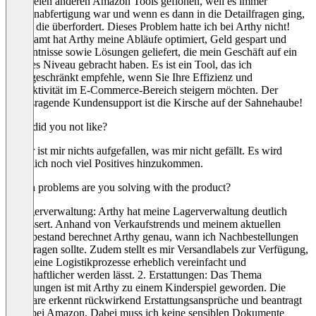
von vielen anderen Amazon Tools geflohen, weil es immer
Massenabfertigung war und wenn es dann in die Detailfragen ging,
waren die überfordert. Dieses Problem hatte ich bei Arthy nicht!
Insgesamt hat Arthy meine Abläufe optimiert, Geld gespart und
Erkenntnisse sowie Lösungen geliefert, die mein Geschäft auf ein
höheres Niveau gebracht haben. Es ist ein Tool, das ich
uneingeschränkt empfehle, wenn Sie Ihre Effizienz und
Produktivität im E-Commerce-Bereich steigern möchten. Der
herausragende Kundensupport ist die Kirsche auf der Sahnehaube!
What did you not like?
Bisher ist mir nichts aufgefallen, was mir nicht gefällt. Es wird
sicherlich noch viel Positives hinzukommen.
Which problems are you solving with the product?
1. Lagerverwaltung: Arthy hat meine Lagerverwaltung deutlich
verbessert. Anhand von Verkaufstrends und meinem aktuellen
Lagerbestand berechnet Arthy genau, wann ich Nachbestellungen
beauftragen sollte. Zudem stellt es mir Versandlabels zur Verfügung,
was meine Logistikprozesse erheblich vereinfacht und
wirtschaftlicher werden lässt. 2. Erstattungen: Das Thema
Erstattungen ist mit Arthy zu einem Kinderspiel geworden. Die
Software erkennt rückwirkend Erstattungsansprüche und beantragt
diese bei Amazon. Dabei muss ich keine sensiblen Dokumente