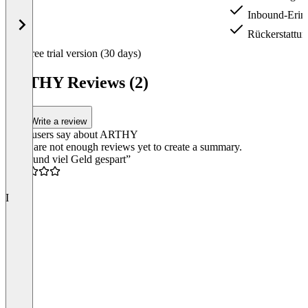
Inbound-Erin
Rückerstattu
Item
Free trial version (30 days)
1
of
ARTHY Reviews (2)
3
Write a review
What users say about ARTHY
There are not enough reviews yet to create a summary.
“ Zeit und viel Geld gespart”
5.0
I