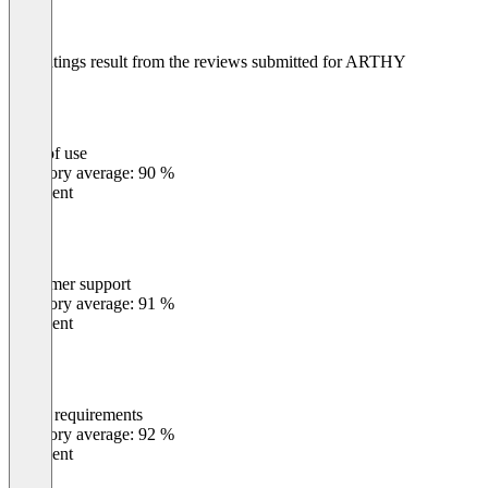
The ratings result from the reviews submitted for ARTHY
Ease of use
0
%
Category average: 90 %
Excellent
Customer support
0
%
Category average: 91 %
Excellent
Meets requirements
0
%
Category average: 92 %
Excellent