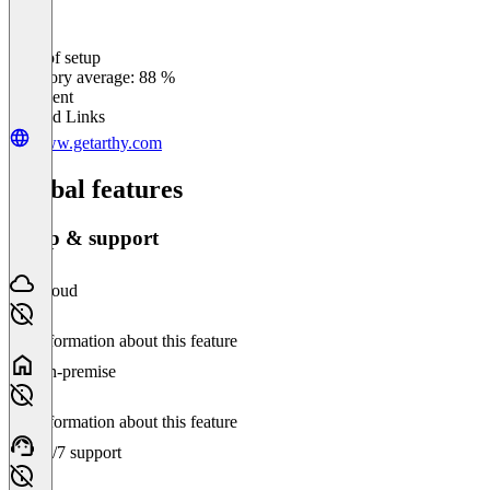
Ease of setup
0
%
Category average: 88 %
Excellent
Related Links
www.getarthy.com
Global features
Setup & support
Cloud
No information about this feature
On-premise
No information about this feature
24/7 support