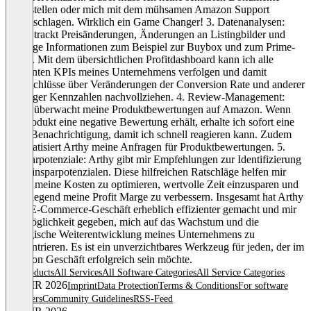
bereitstellen oder mich mit dem mühsamen Amazon Support
herumschlagen. Wirklich ein Game Changer! 3. Datenanalysen:
Arthy trackt Preisänderungen, Änderungen an Listingbilder und
wichtige Informationen zum Beispiel zur Buybox und zum Prime-
Status. Mit dem übersichtlichen Profitdashboard kann ich alle
relevanten KPIs meines Unternehmens verfolgen und damit
Rückschlüsse über Veränderungen der Conversion Rate und anderer
wichtiger Kennzahlen nachvollziehen. 4. Review-Management:
Arthy überwacht meine Produktbewertungen auf Amazon. Wenn
ein Produkt eine negative Bewertung erhält, erhalte ich sofort eine
Push-Benachrichtigung, damit ich schnell reagieren kann. Zudem
automatisiert Arthy meine Anfragen für Produktbewertungen. 5.
Einsparpotenziale: Arthy gibt mir Empfehlungen zur Identifizierung
von Einsparpotenzialen. Diese hilfreichen Ratschläge helfen mir
dabei, meine Kosten zu optimieren, wertvolle Zeit einzusparen und
grundlegend meine Profit Marge zu verbessern. Insgesamt hat Arthy
mein E-Commerce-Geschäft erheblich effizienter gemacht und mir
die Möglichkeit gegeben, mich auf das Wachstum und die
strategische Weiterentwicklung meines Unternehmens zu
konzentrieren. Es ist ein unverzichtbares Werkzeug für jeden, der im
Amazon Geschäft erfolgreich sein möchte.
All products
All Services
All Software Categories
All Service Categories
© OMR 2026
Imprint
Data Protection
Terms & Conditions
For software
providers
Community Guidelines
RSS-Feed