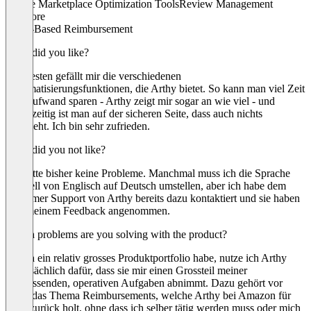
Online Marketplace Optimization Tools
Review Management
+ 1 more
Value-Based Reimbursement
What did you like?
Am besten gefällt mir die verschiedenen
Automatisierungsfunktionen, die Arthy bietet. So kann man viel Zeit
und Aufwand sparen - Arthy zeigt mir sogar an wie viel - und
gleichzeitig ist man auf der sicheren Seite, dass auch nichts
untergeht. Ich bin sehr zufrieden.
What did you not like?
Ich hatte bisher keine Probleme. Manchmal muss ich die Sprache
manuell von Englisch auf Deutsch umstellen, aber ich habe dem
Customer Support von Arthy bereits dazu kontaktiert und sie haben
sich meinem Feedback angenommen.
Which problems are you solving with the product?
Da ich ein relativ grosses Produktportfolio habe, nutze ich Arthy
hauptsächlich dafür, dass sie mir einen Grossteil meiner
zeitfressenden, operativen Aufgaben abnimmt. Dazu gehört vor
allem das Thema Reimbursements, welche Arthy bei Amazon für
mich zurück holt, ohne dass ich selber tätig werden muss oder mich