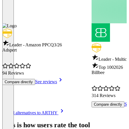
Leader - Amazon PPC
Q3/26
Adspert
Leader - Multich
Top 100
2026
Billbee
94 Reviews
See reviews
Compare directly
314 Reviews
Se
Compare directly
Item
See all alternatives to ARTHY
1
of
This is how users rate the tool
8