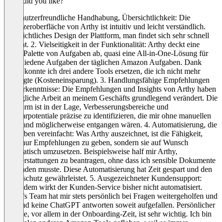
What did you like?
1. Benutzerfreundliche Handhabung, Übersichtlichkeit: Die
Benutzeroberfläche von Arthy ist intuitiv und leicht verständlich.
Übersichtliches Design der Plattform, man findet sich sehr schnell
zurecht. 2. Vielseitigkeit in der Funktionalität: Arthy deckt eine
breite Palette von Aufgaben ab, quasi eine All-in-One-Lösung für
verschiedene Aufgaben der täglichen Amazon Aufgaben. Dank
Arthy konnte ich drei andere Tools ersetzen, die ich nicht mehr
benötigte (Kosteneinsparung). 3. Handlungsfähige Empfehlungen
und Erkenntnisse: Die Empfehlungen und Insights von Arthy haben
die tägliche Arbeit an meinem Geschäfts grundlegend verändert. Die
Plattform ist in der Lage, Verbesserungsbereiche und
Einsparpotentiale präzise zu identifizieren, die mir ohne manuellen
Aufwand möglicherweise entgangen wären. 4. Automatisierung, die
Aufgaben vereinfacht: Was Arthy auszeichnet, ist die Fähigkeit,
nicht nur Empfehlungen zu geben, sondern sie auf Wunsch
automatisch umzusetzen. Beispielsweise half mir Arthy,
Rückerstattungen zu beantragen, ohne dass ich sensible Dokumente
hochladen musste. Diese Automatisierung hat Zeit gespart und den
Datenschutz gewährleistet. 5. Ausgezeichneter Kundensupport:
Außerdem wirkt der Kunden-Service bisher nicht automatisiert.
Arthy’s Team hat mir stets persönlich bei Fragen weitergeholfen und
mir sind keine ChatGPT antworten soweit aufgefallen. Persönlicher
Service, vor allem in der Onboarding-Zeit, ist sehr wichtig. Ich bin