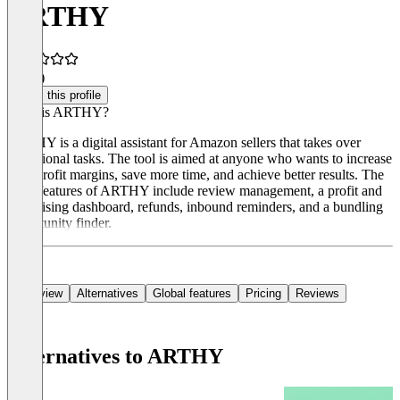
ARTHY
4.8
(2)
Claim this profile
What is ARTHY?
ARTHY is a digital assistant for Amazon sellers that takes over
operational tasks. The tool is aimed at anyone who wants to increase
their profit margins, save more time, and achieve better results. The
main features of ARTHY include review management, a profit and
advertising dashboard, refunds, inbound reminders, and a bundling
opportunity finder.
Overview
Alternatives
Global features
Pricing
Reviews
Alternatives to ARTHY