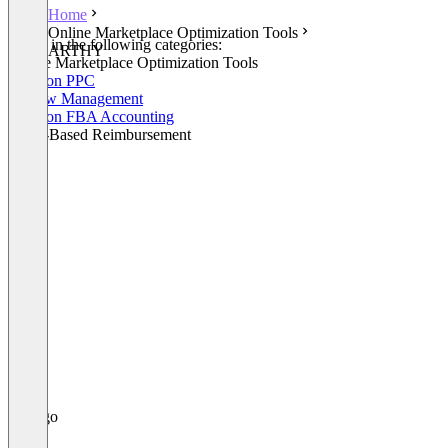
Home
Online Marketplace Optimization Tools
Listed in the following categories:
ARTHY
Online Marketplace Optimization Tools
Amazon PPC
Review Management
Amazon FBA Accounting
Value-Based Reimbursement
+1