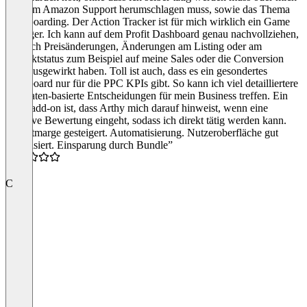
mit dem Amazon Support herumschlagen muss, sowie das Thema
Dashboarding. Der Action Tracker ist für mich wirklich ein Game
Changer. Ich kann auf dem Profit Dashboard genau nachvollziehen,
wie sich Preisänderungen, Änderungen am Listing oder am
Produktstatus zum Beispiel auf meine Sales oder die Conversion
Rate ausgewirkt haben. Toll ist auch, dass es ein gesondertes
Dashboard nur für die PPC KPIs gibt. So kann ich viel detailliertere
und daten-basierte Entscheidungen für mein Business treffen. Ein
tolles add-on ist, dass Arthy mich darauf hinweist, wenn eine
negative Bewertung eingeht, sodass ich direkt tätig werden kann.
“Profitmarge gesteigert. Automatisierung. Nutzeroberfläche gut
visualisiert. Einsparung durch Bundle”
4.5
C