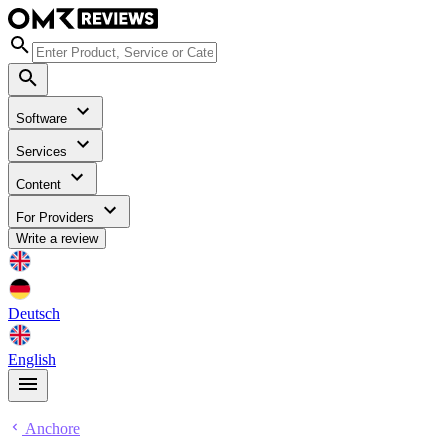
Software
Services
Content
For Providers
Write a review
Deutsch
English
Anchore