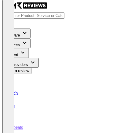
Software
Services
Content
For Providers
Write a review
Deutsch
English
Cybeats