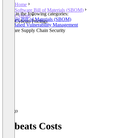
Home
Software Bill of Materials (SBOM)
Listed in the following categories:
Cybeats
Software Bill of Materials (SBOM)
Cybeats Pricings
Risk-Based Vulnerability Management
Software Supply Chain Security
Cybeats Costs