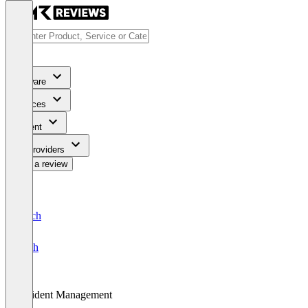
Software
Services
Content
For Providers
Write a review
Deutsch
English
Incident Management