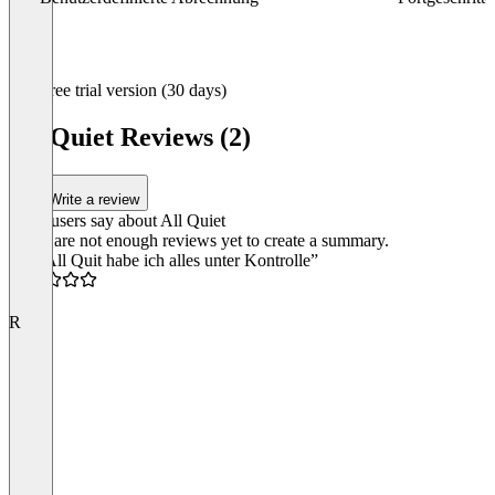
Item
Free trial version (30 days)
1
of
All Quiet Reviews (2)
3
Write a review
What users say about All Quiet
There are not enough reviews yet to create a summary.
“Mit All Quit habe ich alles unter Kontrolle”
4.0
R