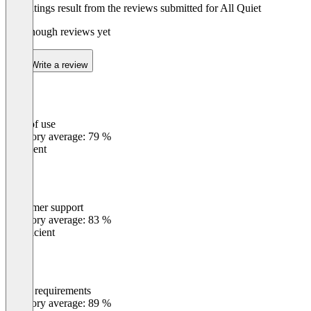
The ratings result from the reviews submitted for All Quiet
Not enough reviews yet
Write a review
Ease of use
0
%
Category average: 79 %
Excellent
Customer support
0
%
Category average: 83 %
Insufficient
Meets requirements
0
%
Category average: 89 %