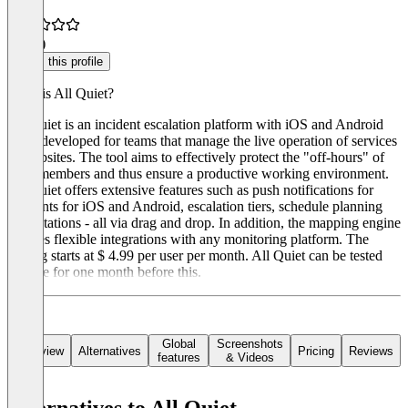
4.0
(2)
Claim this profile
What is All Quiet?
All Quiet is an incident escalation platform with iOS and Android
apps, developed for teams that manage the live operation of services
or websites. The tool aims to effectively protect the "off-hours" of
team members and thus ensure a productive working environment.
All Quiet offers extensive features such as push notifications for
incidents for iOS and Android, escalation tiers, schedule planning
and rotations - all via drag and drop. In addition, the mapping engine
enables flexible integrations with any monitoring platform. The
pricing starts at $ 4.99 per user per month. All Quiet can be tested
for free for one month before this.
Global
Screenshots
Overview
Alternatives
Pricing
Reviews
features
& Videos