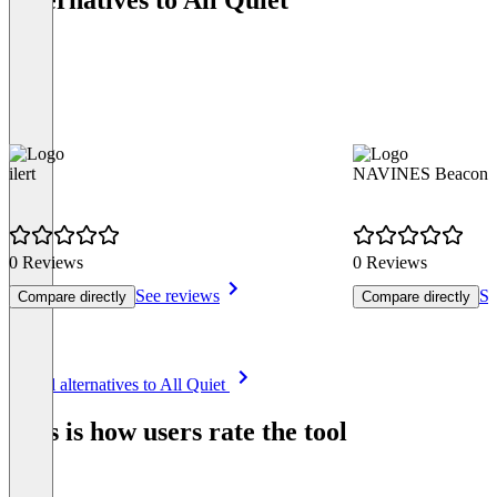
Alternatives to All Quiet
ilert
NAVINES Beacon
0 Reviews
0 Reviews
See reviews
Se
Compare directly
Compare directly
Item
See all alternatives to All Quiet
1
of
This is how users rate the tool
8