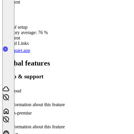
Excellent
Ease of setup
0
%
Category average: 76 %
Excellent
Related Links
allquiet.app
Global features
Setup & support
Cloud
No information about this feature
On-premise
No information about this feature