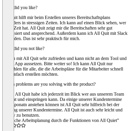
What did you like?
All Quit hilft mir beim Erstellen unseres Bereitschaftsplans
besonders in stressigen Zeiten. Ich kann auf einen Blick sehen, wer
wann Zeit hat. All Quit zeigt mir die Bereitschaften sehr gut
visualisiert und ansprechend. Außerdem kann ich All Quit mit Slack
verbinden. Das ist sehr praktisch für mich.
What did you not like?
Ich bin mit All Quit sehr zufrieden und kann nicht an dem Tool und
an der App aussetzen. Bitte weiter so! Ich kann All Quit nur
empfehlen für alle, die die Arbeitspläne für die Mitarbeiter schnell
und einfach erstellen möchten.
Which problems are you solving with the product?
DAnk All Quit habe ich jederzeit im Blick wer aus unserem Team
Zeit hat und einspringen kann. Da einige unserer Kundentermine
recht sponatn anstehen können ist All Quit sehr hilfreich bei der
Planung unserer Kundentermine. All Quit ist auch sehr leicht und
intuitiv zu benutzen.
“Einfache Arbeitsplanung durch die Funktionen von All Quiet”