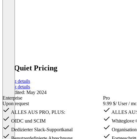
All Quiet Pricing
Pricing details
Pricing details
Last edited: May 2024
Enterprise
Pro
Upon request
9.99 $
/ User / mo
ALLES AUS PRO, PLUS:
ALLES AUS
OIDC und SCIM
Whiteglove O
Dedizierter Slack-Supportkanal
Organisation
Benutzerdefinierte Abrechnung
Fortgeschritt