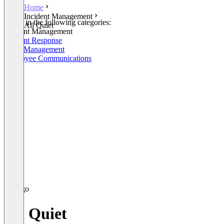
Home
Incident Management
Listed in the following categories:
All Quiet
Incident Management
Incident Response
Work Management
Employee Communications
All Quiet