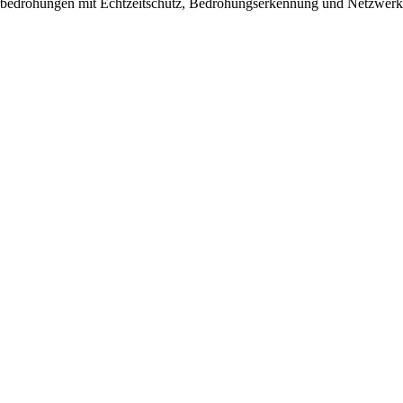
ohungen mit Echtzeitschutz, Bedrohungserkennung und Netzwerkfirew