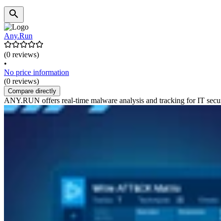
Any.Run
(0 reviews)
•
No price information
(0 reviews)
Compare directly
ANY.RUN offers real-time malware analysis and tracking for IT securi