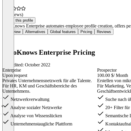
(0 reviews)
Claim this profile
WhoKnows Enterprise automates employee profile creation, offers pers
Overview
Alternatives
Global features
Pricing
Reviews
WhoKnows Enterprise Pricing
Last edited: October 2022
Enterprise
Prospector
Upon request
100.00 $
/ Month
Privates Unternehmensnetzwerk für alle Talente.
Erstellen von mikr
Für HR, KM und Geschäftsbereiche des
Für Marketing, Ve
Unternehmens.
Geschäftsentwick
Netzwerkverwaltung
Suche nach üb
Analyse sozialer Netzwerke
20+ Filter für
Analyse von Wissenslücken
Semantische 
Unternehmenstaugliche Plattform
Kontaktaufnah