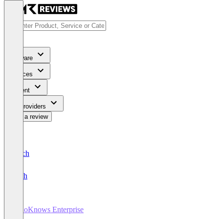
Software
Services
Content
For Providers
Write a review
Deutsch
English
WhoKnows Enterprise