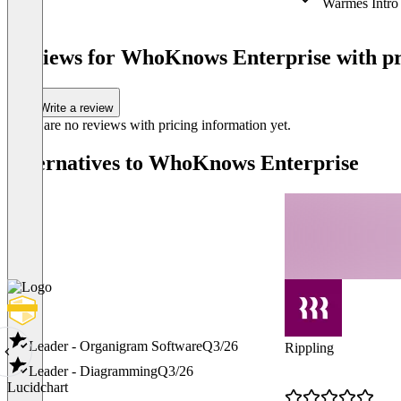
Warmes Intro 
Item
1
Reviews for WhoKnows Enterprise with pri
of
4
Write a review
There are no reviews with pricing information yet.
Alternatives to WhoKnows Enterprise
Leader - Organigram Software
Q3/26
Rippling
Leader - Diagramming
Q3/26
Lucidchart