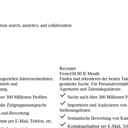
on search, analytics, and collaboration.
Recruiter
From
100.00 $
/ Month
ogezielten Interessentenlisten.
Finden und rekrutieren der besten Tal
rtrieb und
gestützter Suche. Für Personalvermittl
lung.
Agenturen und Talentakquisiteure.
er 300 Millionen Profilen
Suche nach über 300 Millionen Pr
 die Zielgruppenansprache
Importieren und Analysieren von
Stellenangeboten
Lead-Bewertung
Semantische Bewertung von Kan
me per E-Mail, Telefon, etc.
Kontaktaufnahme per E-Mail, Tele