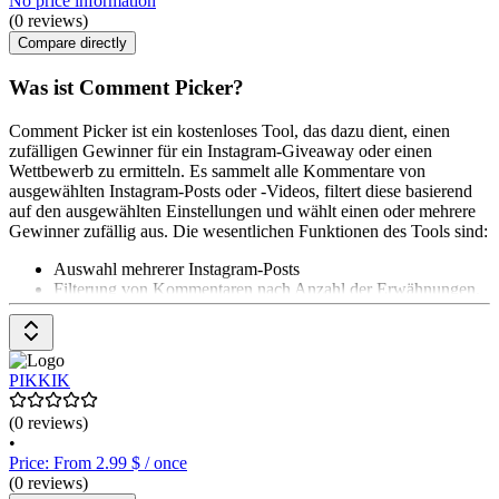
No price information
(0 reviews)
Compare directly
Was ist Comment Picker?
Comment Picker ist ein kostenloses Tool, das dazu dient, einen
zufälligen Gewinner für ein Instagram-Giveaway oder einen
Wettbewerb zu ermitteln. Es sammelt alle Kommentare von
ausgewählten Instagram-Posts oder -Videos, filtert diese basierend
auf den ausgewählten Einstellungen und wählt einen oder mehrere
Gewinner zufällig aus. Die wesentlichen Funktionen des Tools sind:
Auswahl mehrerer Instagram-Posts
Filterung von Kommentaren nach Anzahl der Erwähnungen,
Tags oder doppelten Nutzer*innen
Hinzufügen von zusätzlichen Einträgen oder Blockieren von
Nutzer*innen
Erstellung einer einzigartigen Ergebnisseite für den Instagram-
PIKKIK
Wettbewerb Das Pricing-Modell ist einfach: Bis zu 500
Kommentare können kostenlos abgerufen werden. Für
(0 reviews)
unbegrenzte Kommentare und zusätzliche Funktionen kann
•
ein Premium-Abo für $ 8 pro Monat abgeschlossen werden.
Price: From 2.99 $ / once
(0 reviews)