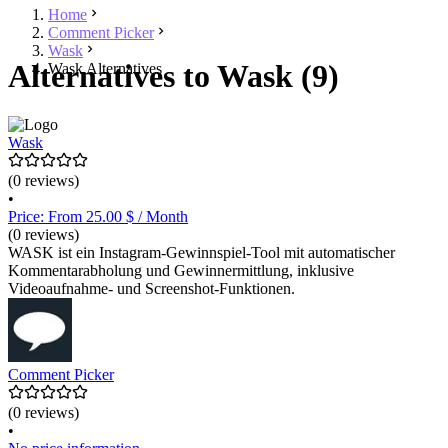
Home
Comment Picker
Wask
Alternatives to Wask (9)
Wask Alternatives
Wask
(0 reviews)
•
Price: From 25.00 $ / Month
(0 reviews)
WASK ist ein Instagram-Gewinnspiel-Tool mit automatischer
Kommentarabholung und Gewinnermittlung, inklusive
Videoaufnahme- und Screenshot-Funktionen.
Comment Picker
(0 reviews)
•