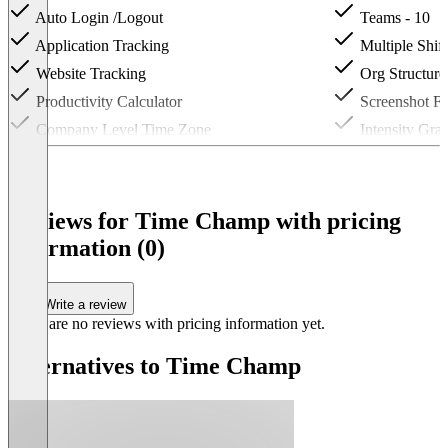
Auto Login /Logout
Teams - 10
Application Tracking
Multiple Shift
Website Tracking
Org Structure
Productivity Calculator
Screenshot Fr
Company Level Time Zone
Intensity Gra
Summarized Activity
Team Level T
Summarized de
Task Timer
Reviews for Time Champ with pricing
Item
information (0)
1
of
3
Write a review
There are no reviews with pricing information yet.
Alternatives to Time Champ