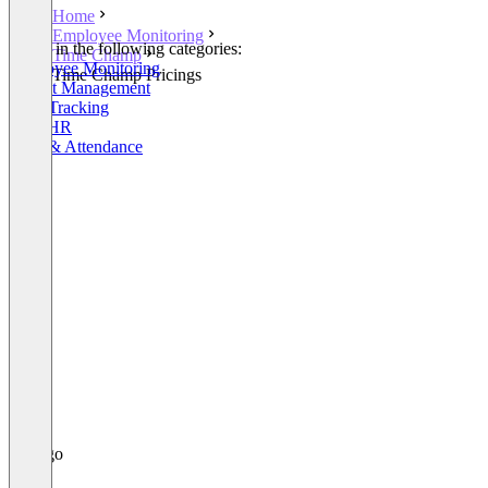
Home
Employee Monitoring
Listed in the following categories:
Time Champ
Employee Monitoring
Time Champ Pricings
Project Management
Time Tracking
Core HR
Time & Attendance
+1