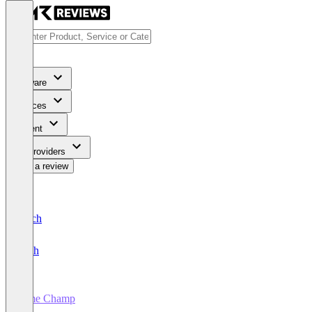
Software
Services
Content
For Providers
Write a review
Deutsch
English
Time Champ