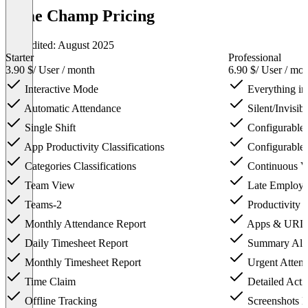
Time Champ Pricing
Last edited: August 2025
Starter
Professional
3.90 $
/ User / month
6.90 $
/ User / mo
Interactive Mode
Everything in 
Automatic Attendance
Silent/Invisib
Single Shift
Configurable 
App Productivity Classifications
Configurable 
Categories Classifications
Continuous Vi
Team View
Late Employe
Teams-2
Productivity 
Monthly Attendance Report
Apps & URLs
Daily Timesheet Report
Summary Aler
Monthly Timesheet Report
Urgent Attent
Time Claim
Detailed Acti
Offline Tracking
Screenshots D